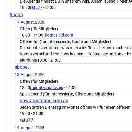
Die Agenda findest Du in unserem Wiki. Anschließend: Freier 
18:00
ratu77
- 21:00
9naga
17.August.2026
Offen (für Mitglieder)
10:00
- 14:00
slotnesiaid.com
Offene Tür (für Interessierte, Gäste und Mitglieder)
Du möchtest erfahren, was man alles Tolles bei uns machen 
Komm vorbei und lerne uns kennen! - Kostenlose und unverbin
alurdunia
18:00
- 21:00
sbobet
18.August.2026
Offen (für Mitglieder)
18:00
thermtecoptics.eu
- 21:00
Spieleabend (für Interessierte, Gäste und Mitglieder)
nowramotorinn.com.au
Jeden dritten Dienstag im Monat öffnen wir für einen offenen 
19:00
- 21:00
ratu77
19.August.2026