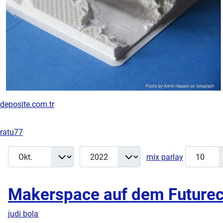
deposite.com.tr
ratu77
Monat
Jahr
Anzeige #
Filter
mix parlay
Makerspace auf dem Future
judi bola