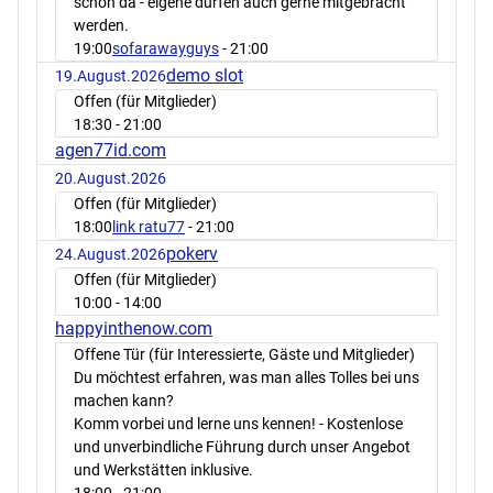
schon da - eigene dürfen auch gerne mitgebracht
werden.
19:00
sofarawayguys
- 21:00
demo slot
19.August.2026
Offen (für Mitglieder)
18:30
- 21:00
agen77id.com
20.August.2026
Offen (für Mitglieder)
18:00
link ratu77
- 21:00
pokerv
24.August.2026
Offen (für Mitglieder)
10:00
- 14:00
happyinthenow.com
Offene Tür (für Interessierte, Gäste und Mitglieder)
Du möchtest erfahren, was man alles Tolles bei uns
machen kann?
Komm vorbei und lerne uns kennen! - Kostenlose
und unverbindliche Führung durch unser Angebot
und Werkstätten inklusive.
18:00
- 21:00