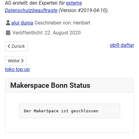
AG erstellt, den Experten für
externe
Datenschutzbeauftragte
(Version #2019-04-10).
Details
alur dunia
Geschrieben von:
Heribert
Veröffentlicht: 22. August 2020
obi9 daftar
Vorheriger Beitrag: Bildnachweise
Zurück
Nächster Beitrag: Haftung
Weiter
toko top up
Makerspace Bonn Status