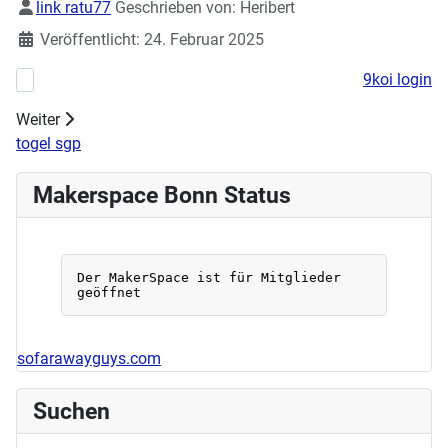
Details
link ratu77
Geschrieben von:
Heribert
Veröffentlicht: 24. Februar 2025
9koi login
Nächster Beitrag: Makerspace beim DIGITAL@School Campus
Weiter
togel sgp
Makerspace Bonn Status
sofarawayguys.com
Suchen