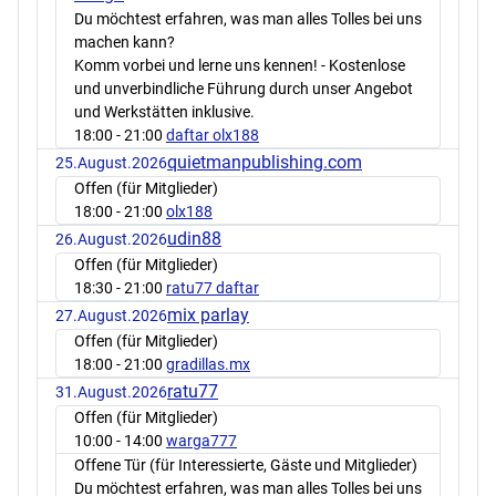
Du möchtest erfahren, was man alles Tolles bei uns
machen kann?
Komm vorbei und lerne uns kennen! - Kostenlose
und unverbindliche Führung durch unser Angebot
und Werkstätten inklusive.
18:00
- 21:00
daftar olx188
quietmanpublishing.com
25.August.2026
Offen (für Mitglieder)
18:00
- 21:00
olx188
udin88
26.August.2026
Offen (für Mitglieder)
18:30
- 21:00
ratu77 daftar
mix parlay
27.August.2026
Offen (für Mitglieder)
18:00
- 21:00
gradillas.mx
ratu77
31.August.2026
Offen (für Mitglieder)
10:00
- 14:00
warga777
Offene Tür (für Interessierte, Gäste und Mitglieder)
Du möchtest erfahren, was man alles Tolles bei uns