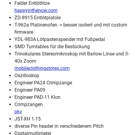
Felder Entlötlitze
happyinthenow.com
ZD-8915 Entlötpistole
T-962a Platinenofen -> besser isoliert und mit custom
firmware
YDL-983A Lötpastenspender mit Fußpedal
SMD Turntables für die Bestückung
Trinokulares Stereomikroskop mit Barlow Linse und 3-
40x Zoom
mobileclothingstores.com
Oszilloskop
Engineer PA24 Crimpzange
Engineer PA09
Engineer PAD-11 Klon
Crimpzangen
pkv
JST-XH 1-15
diverse Pin header in verschiedenem Pitch
Digitalmultimeter