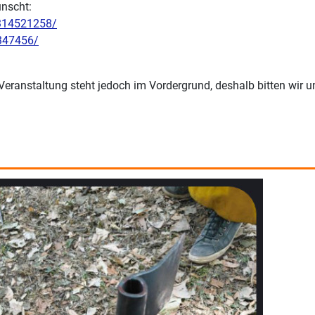
ünscht:
/314521258/
347456/
e Veranstaltung steht jedoch im Vordergrund, deshalb bitten wi