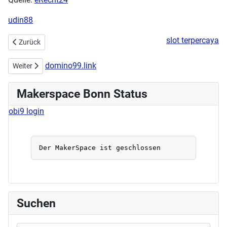
udin88
slot terpercaya
Vorheriger Beitrag: Datenschutz
Zurück
domino99.link
Nächster Beitrag: Impressum
Weiter
Makerspace Bonn Status
obi9 login
Suchen