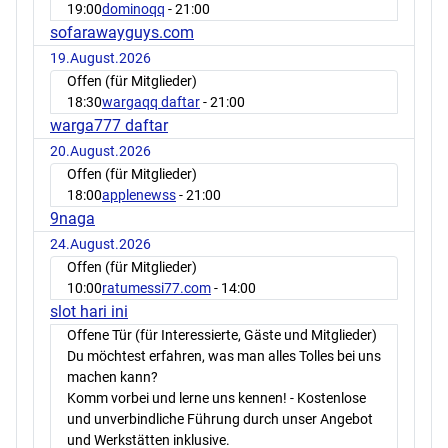
19:00
dominoqq
- 21:00
sofarawayguys.com
19.August.2026
Offen (für Mitglieder)
18:30
wargaqq daftar
- 21:00
warga777 daftar
20.August.2026
Offen (für Mitglieder)
18:00
applenewss
- 21:00
9naga
24.August.2026
Offen (für Mitglieder)
10:00
ratumessi77.com
- 14:00
slot hari ini
Offene Tür (für Interessierte, Gäste und Mitglieder)
Du möchtest erfahren, was man alles Tolles bei uns
machen kann?
Komm vorbei und lerne uns kennen! - Kostenlose
und unverbindliche Führung durch unser Angebot
und Werkstätten inklusive.