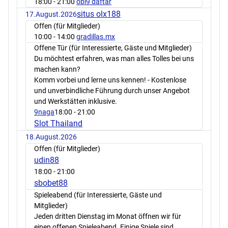
18:00
- 21:00
obi9 daftar
situs olx188
17.August.2026
Offen (für Mitglieder)
10:00
- 14:00
gradillas.mx
Offene Tür (für Interessierte, Gäste und Mitglieder)
Du möchtest erfahren, was man alles Tolles bei uns
machen kann?
Komm vorbei und lerne uns kennen! - Kostenlose
und unverbindliche Führung durch unser Angebot
und Werkstätten inklusive.
9naga
18:00
- 21:00
Slot Thailand
18.August.2026
Offen (für Mitglieder)
udin88
18:00
- 21:00
sbobet88
Spieleabend (für Interessierte, Gäste und
Mitglieder)
Jeden dritten Dienstag im Monat öffnen wir für
einen offenen Spieleabend. Einige Spiele sind