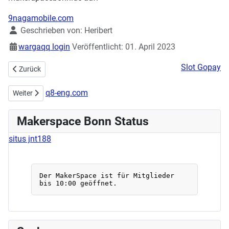
9nagamobile.com
Details
Geschrieben von:
Heribert
wargaqq login
Veröffentlicht: 01. April 2023
Slot Gopay
Vorheriger Beitrag: Makerspace hilft bei historischer Rechenmaschin
Zurück
q8-eng.com
Nächster Beitrag: 2. IoT Workshop erfolgreich beeendet
Weiter
Makerspace Bonn Status
situs jnt188