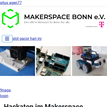
situs agen77
slot gacor hari ini
9naga
login
Hackaton im Makerspace