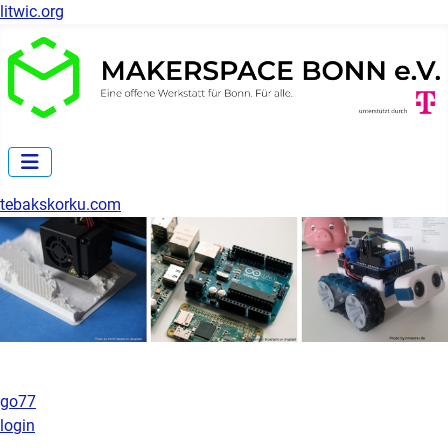
litwic.org
tebakskorku.com
go77
login