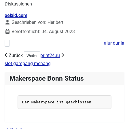
Diskussionen
Details
oelxid.com
Geschrieben von:
Heribert
Veröffentlicht: 04. August 2023
alur dunia
Vorheriger Beitrag: Eröffnung des neuen Repaircafes in Beuel am 02
Zurück
print24.ru
Nächster Beitrag: Handarbeitstreff 16.07.2023
Weiter
slot gampang menang
Makerspace Bonn Status