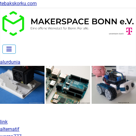
tebakskorku.com
alurdunia
link
alternatif