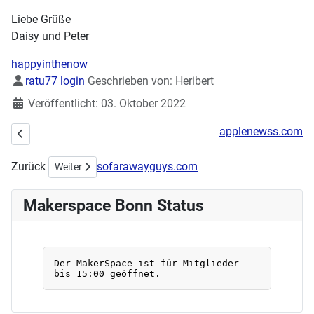
Liebe Grüße
Daisy und Peter
happyinthenow
Details
ratu77 login
Geschrieben von:
Heribert
Veröffentlicht: 03. Oktober 2022
applenewss.com
Vorheriger Beitrag: Makerspace auf der Code-Week 2022
Zurück
sofarawayguys.com
Nächster Beitrag: Sonntags-Makern mit Janto
Weiter
Makerspace Bonn Status