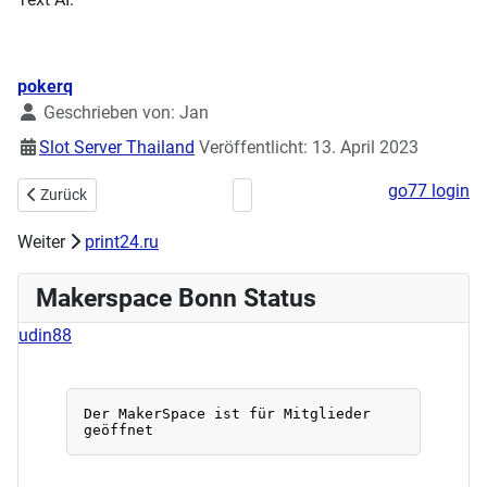
Details
pokerq
Geschrieben von:
Jan
Slot Server Thailand
Veröffentlicht: 13. April 2023
go77 login
Vorheriger Beitrag: Frohes Neues Jahr 2024
Nächster Beitrag: Kryptografie ohn
Zurück
Weiter
print24.ru
Makerspace Bonn Status
udin88