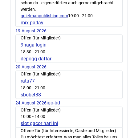
schon da - eigene dürfen auch gerne mitgebracht
werden.
quietmanpublishing.com
19:00
- 21:00
mix parlay
19.August.2026
Offen (für Mitglieder)
9naga login
18:30
- 21:00
depoqq daftar
20.August.2026
Offen (für Mitglieder)
ratu77
18:00
- 21:00
sbobet88
igo-bd
24.August.2026
Offen (für Mitglieder)
10:00
- 14:00
slot gacor hari ini
Offene Tür (für Interessierte, Gäste und Mitglieder)
Du möchtest erfahren, was man alles Tolles bei uns