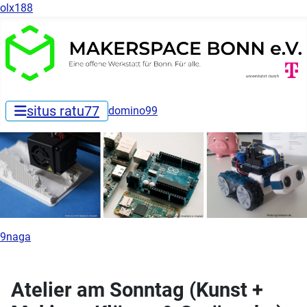
olx188
situs ratu77
domino99
9naga
Atelier am Sonntag (Kunst +