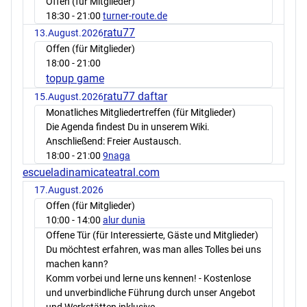
Offen (für Mitglieder)
18:30
- 21:00
turner-route.de
ratu77
13.August.2026
Offen (für Mitglieder)
18:00
- 21:00
topup game
ratu77 daftar
15.August.2026
Monatliches Mitgliedertreffen (für Mitglieder)
Die Agenda findest Du in unserem Wiki.
Anschließend: Freier Austausch.
18:00
- 21:00
9naga
escueladinamicateatral.com
17.August.2026
Offen (für Mitglieder)
10:00
- 14:00
alur dunia
Offene Tür (für Interessierte, Gäste und Mitglieder)
Du möchtest erfahren, was man alles Tolles bei uns
machen kann?
Komm vorbei und lerne uns kennen! - Kostenlose
und unverbindliche Führung durch unser Angebot
und Werkstätten inklusive.