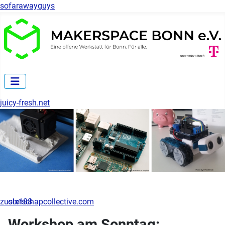
sofarawayguys
juicy-fresh.net
zusterschapcollective.com
olx188
Workshop am Sonntag: