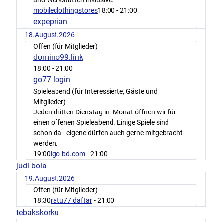
mobileclothingstores
18:00
- 21:00
expeprian
18.August.2026
Offen (für Mitglieder)
domino99.link
18:00
- 21:00
go77 login
Spieleabend (für Interessierte, Gäste und
Mitglieder)
Jeden dritten Dienstag im Monat öffnen wir für
einen offenen Spieleabend. Einige Spiele sind
schon da - eigene dürfen auch gerne mitgebracht
werden.
19:00
igo-bd.com
- 21:00
judi bola
19.August.2026
Offen (für Mitglieder)
18:30
ratu77 daftar
- 21:00
tebakskorku