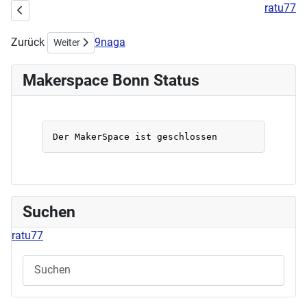
ratu77
Vorheriger Beitrag: Stick- & Nähworkshop am 02.06.2024
Zurück
9naga
Nächster Beitrag: Workshop am Sonntag: Shrinkplastik
Weiter
Makerspace Bonn Status
Suchen
ratu77