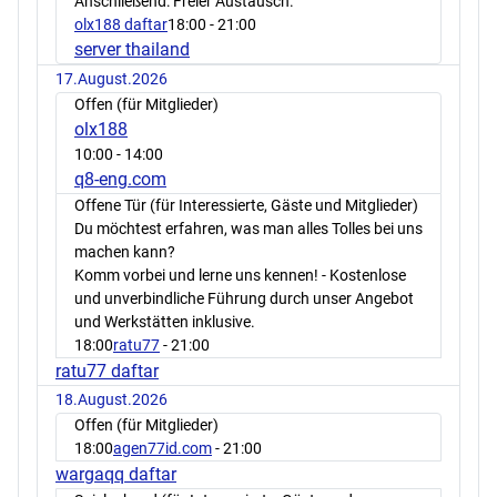
Anschließend: Freier Austausch.
olx188 daftar
18:00
- 21:00
server thailand
17.August.2026
Offen (für Mitglieder)
olx188
10:00
- 14:00
q8-eng.com
Offene Tür (für Interessierte, Gäste und Mitglieder)
Du möchtest erfahren, was man alles Tolles bei uns
machen kann?
Komm vorbei und lerne uns kennen! - Kostenlose
und unverbindliche Führung durch unser Angebot
und Werkstätten inklusive.
18:00
ratu77
- 21:00
ratu77 daftar
18.August.2026
Offen (für Mitglieder)
18:00
agen77id.com
- 21:00
wargaqq daftar