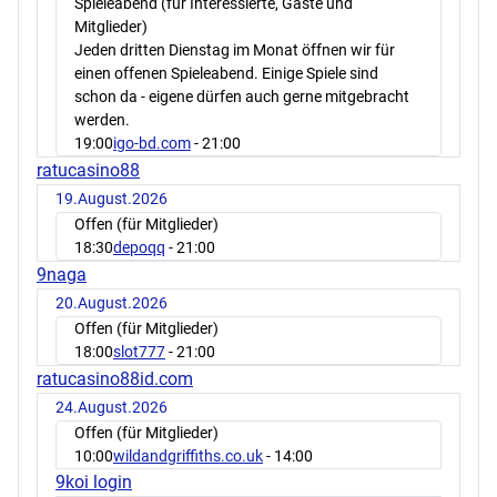
Spieleabend (für Interessierte, Gäste und
Mitglieder)
Jeden dritten Dienstag im Monat öffnen wir für
einen offenen Spieleabend. Einige Spiele sind
schon da - eigene dürfen auch gerne mitgebracht
werden.
19:00
igo-bd.com
- 21:00
ratucasino88
19.August.2026
Offen (für Mitglieder)
18:30
depoqq
- 21:00
9naga
20.August.2026
Offen (für Mitglieder)
18:00
slot777
- 21:00
ratucasino88id.com
24.August.2026
Offen (für Mitglieder)
10:00
wildandgriffiths.co.uk
- 14:00
9koi login