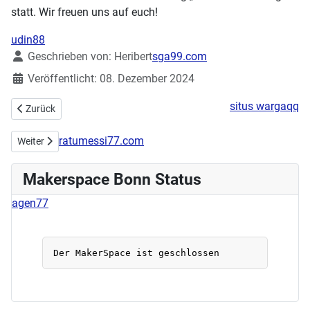
statt. Wir freuen uns auf euch!
udin88
Details
Geschrieben von:
Heribert
sga99.com
Veröffentlicht: 08. Dezember 2024
situs wargaqq
Vorheriger Beitrag: Workshops zur Demystifizierung IT
Zurück
ratumessi77.com
Nächster Beitrag: GEM-einsam – Das Gesellschaftsspiele-Event im 
Weiter
Makerspace Bonn Status
agen77