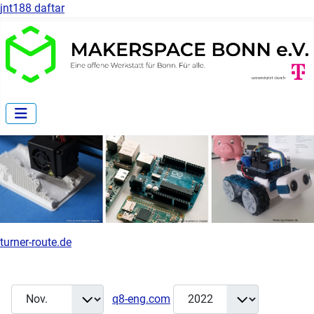
jnt188 daftar
turner-route.de
Monat
Jahr
Anzeige 
Filter
q8-eng.com