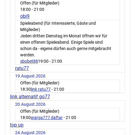
Offen (für Mitglieder)
18:00
- 21:00
obi9
Spieleabend (für Interessierte, Gäste und
Mitglieder)
Jeden dritten Dienstag im Monat öffnen wir für
einen offenen Spieleabend. Einige Spiele sind
schon da - eigene dürfen auch gerne mitgebracht
werden.
sbobet88
19:00
- 21:00
ratu77
19.August.2026
Offen (für Mitglieder)
18:30
link ratu77
- 21:00
link alternatif go77
20.August.2026
Offen (für Mitglieder)
18:00
warga777 daftar
- 21:00
top up
24.August.2026