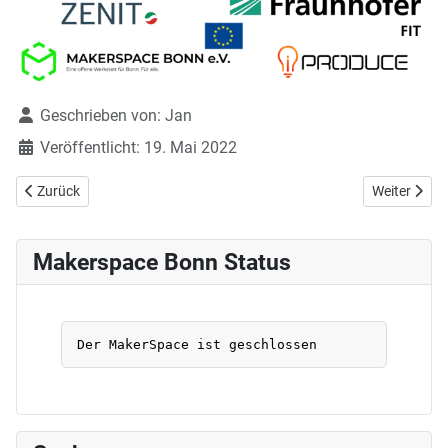
Details
Geschrieben von:
Jan
Veröffentlicht: 19. Mai 2022
Vorheriger Beitrag: MSB unterstützt die Veranstaltung Next Generat
Nächster Bei
Zurück
Weiter
Makerspace Bonn Status