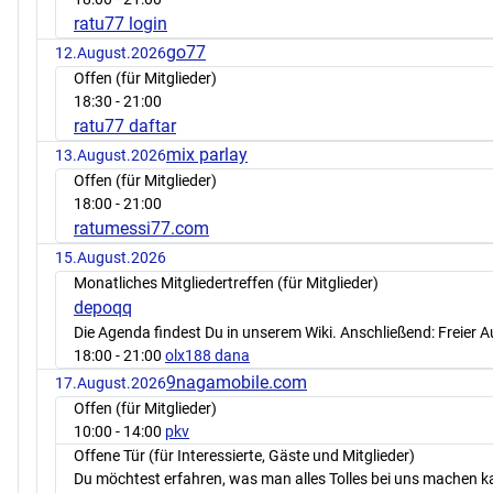
ratu77 login
go77
12.August.2026
Offen (für Mitglieder)
18:30
- 21:00
ratu77 daftar
mix parlay
13.August.2026
Offen (für Mitglieder)
18:00
- 21:00
ratumessi77.com
15.August.2026
Monatliches Mitgliedertreffen (für Mitglieder)
depoqq
Die Agenda findest Du in unserem Wiki. Anschließend: Freier 
18:00
- 21:00
olx188 dana
9nagamobile.com
17.August.2026
Offen (für Mitglieder)
10:00
- 14:00
pkv
Offene Tür (für Interessierte, Gäste und Mitglieder)
Du möchtest erfahren, was man alles Tolles bei uns machen 