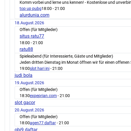
Komm vorbei und lerne uns kennen! - Kostenlose und unverbin
top up pubg
18:00
- 21:00
alurdunia.com
18.August.2026
Offen (für Mitglieder)
situs ratu77
18:00
- 21:00
ratu88
Spieleabend (für Interessierte, Gäste und Mitglieder)
Jeden dritten Dienstag im Monat öffnen wir für einen offenen 
19:00
slot hari ini
- 21:00
judi bola
19.August.2026
Offen (für Mitglieder)
18:30
expeprian.com
- 21:00
slot gacor
20.August.2026
Offen (für Mitglieder)
18:00
agen77 daftar
- 21:00
obi9 daftar