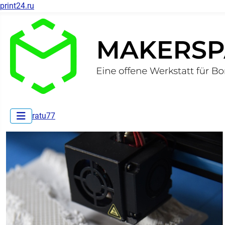
print24.ru
ratu77