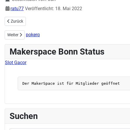
ratu77
Veröffentlicht: 18. Mai 2022
Vorheriger Beitrag: #iPRODUCE - Einreichungsfrist für Wettbewerb b
Zurück
pokerq
Nächster Beitrag: Kooperation Bau Open Bike Sensor am 15.05.202
Weiter
Makerspace Bonn Status
Slot Gacor
Suchen