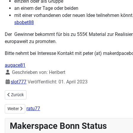
einzeln oder als Gruppe
an einem der Tage oder beiden
mit einer vorhandenen oder neuen Idee teilnehmen könnt
sbobet88
Der Gewinner bekommt für bis zu 555€ Material zur Realisier
europaweit zu promoten.
Bitte nehmt bei Interesse Kontakt mit peter (at) makerdpaceb
augace81
Details
Geschrieben von:
Heribert
slot777
Veröffentlicht: 01. April 2023
Vorheriger Beitrag: Makerspace hilft bei historischer Rechenmaschin
Zurück
ratu77
Nächster Beitrag: 2. IoT Workshop erfolgreich beeendet
Weiter
Makerspace Bonn Status