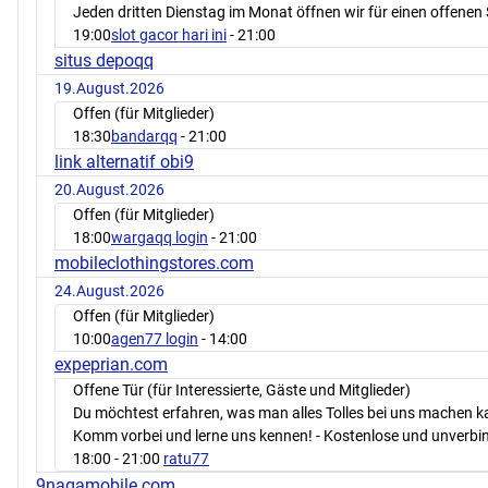
Jeden dritten Dienstag im Monat öffnen wir für einen offenen 
19:00
slot gacor hari ini
- 21:00
situs depoqq
19.August.2026
Offen (für Mitglieder)
18:30
bandarqq
- 21:00
link alternatif obi9
20.August.2026
Offen (für Mitglieder)
18:00
wargaqq login
- 21:00
mobileclothingstores.com
24.August.2026
Offen (für Mitglieder)
10:00
agen77 login
- 14:00
expeprian.com
Offene Tür (für Interessierte, Gäste und Mitglieder)
Du möchtest erfahren, was man alles Tolles bei uns machen 
Komm vorbei und lerne uns kennen! - Kostenlose und unverbin
18:00
- 21:00
ratu77
9nagamobile.com