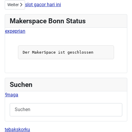
slot gacor hari ini
Nächster Beitrag: 1. Teil des Lora Workshops
Weiter
Makerspace Bonn Status
expeprian
Suchen
9naga
tebakskorku