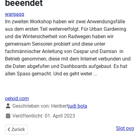
beeendet
wargaqq
Im zweiten Workshop haben wir zwei Anwendungsfälle
aus dem ersten Teil weiterverfolgt. Für Urban Gardening
und die Wintersicherheit von Radwegen haben wir
gemeinsam Sensoren probiert und diese unter
fachmännischer Anleitung von Caspar und Damian in
Betrieb genommen, diese mit dem Internet verbunden und
die Daten abgefufen und Dashboards aufgebaut. Es hat
allen Spass gemacht. Und es geht weter ...
oelxid.com
Details
Geschrieben von:
Heribert
judi bola
Veröffentlicht: 01. April 2023
Slot ovo
Vorheriger Beitrag: Hackaton im Makerspace
Zurück