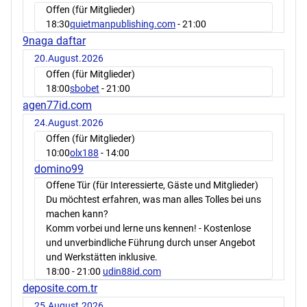
Offen (für Mitglieder)
18:30
quietmanpublishing.com
- 21:00
9naga daftar
20.August.2026
Offen (für Mitglieder)
18:00
sbobet
- 21:00
agen77id.com
24.August.2026
Offen (für Mitglieder)
10:00
olx188
- 14:00
domino99
Offene Tür (für Interessierte, Gäste und Mitglieder)
Du möchtest erfahren, was man alles Tolles bei uns
machen kann?
Komm vorbei und lerne uns kennen! - Kostenlose
und unverbindliche Führung durch unser Angebot
und Werkstätten inklusive.
18:00
- 21:00
udin88id.com
deposite.com.tr
25.August.2026