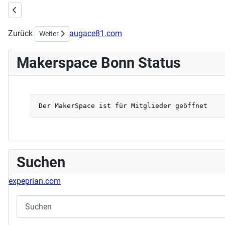
Vorheriger Beitrag: Sonntag, 02.04.2023 Handarbeitstreff
Zurück
augace81.com
Nächster Beitrag: HAPPY BIRTHDAY MAKERSPACE BONN !!!
Weiter
Makerspace Bonn Status
Suchen
expeprian.com