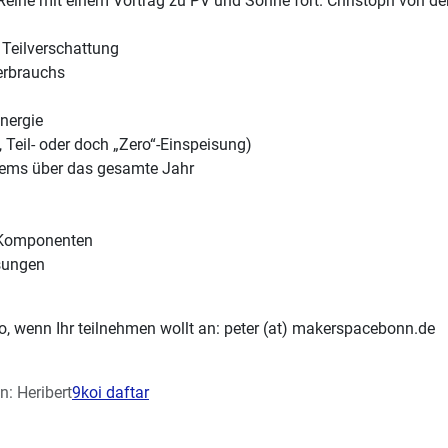
Reihe mit einem Vortrag zu PV und Sonne fort. Christoph von d
 Teilverschattung
erbrauchs
nergie
, Teil- oder doch „Zero“-Einspeisung)
tems über das gesamte Jahr
 Komponenten
sungen
nfo, wenn Ihr teilnehmen wollt an: peter (at) makerspacebonn.de
on:
Heribert
9koi daftar