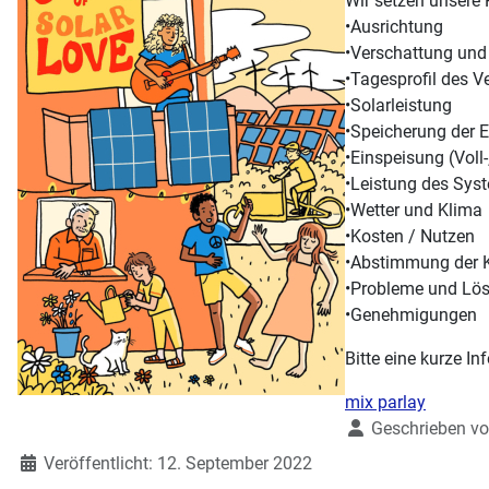
Wir setzen unsere 
•Ausrichtung
•Verschattung und
•Tagesprofil des V
•Solarleistung
•Speicherung der E
•Einspeisung (Voll-
•Leistung des Sys
•Wetter und Klima
•Kosten / Nutzen
•Abstimmung der
•Probleme und Lö
•Genehmigungen
Bitte eine kurze I
mix parlay
Details
Geschrieben v
Veröffentlicht: 12. September 2022