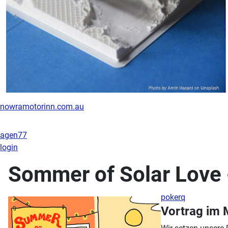
nowramotorinn.com.au
agen77
login
Sommer of Solar Love 
pokerq
Vortrag im