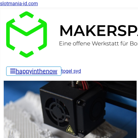
slotmania-id.com
happyinthenow
togel syd