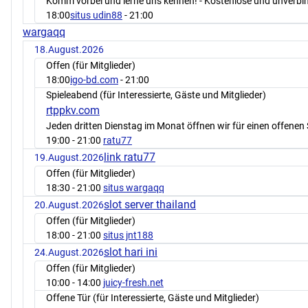
Komm vorbei und lerne uns kennen! - Kostenlose und unverbin
18:00
situs udin88
- 21:00
wargaqq
18.August.2026
Offen (für Mitglieder)
18:00
igo-bd.com
- 21:00
Spieleabend (für Interessierte, Gäste und Mitglieder)
rtppkv.com
Jeden dritten Dienstag im Monat öffnen wir für einen offenen 
19:00
- 21:00
ratu77
link ratu77
19.August.2026
Offen (für Mitglieder)
18:30
- 21:00
situs wargaqq
slot server thailand
20.August.2026
Offen (für Mitglieder)
18:00
- 21:00
situs jnt188
slot hari ini
24.August.2026
Offen (für Mitglieder)
10:00
- 14:00
juicy-fresh.net
Offene Tür (für Interessierte, Gäste und Mitglieder)