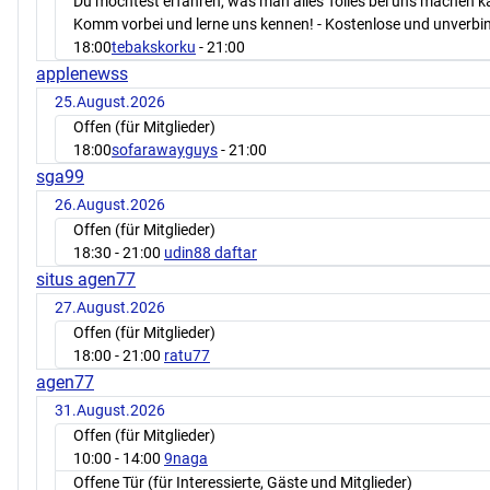
Du möchtest erfahren, was man alles Tolles bei uns machen 
Komm vorbei und lerne uns kennen! - Kostenlose und unverbin
18:00
tebakskorku
- 21:00
applenewss
25.August.2026
Offen (für Mitglieder)
18:00
sofarawayguys
- 21:00
sga99
26.August.2026
Offen (für Mitglieder)
18:30
- 21:00
udin88 daftar
situs agen77
27.August.2026
Offen (für Mitglieder)
18:00
- 21:00
ratu77
agen77
31.August.2026
Offen (für Mitglieder)
10:00
- 14:00
9naga
Offene Tür (für Interessierte, Gäste und Mitglieder)