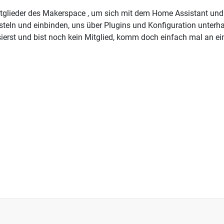
tglieder des Makerspace , um sich mit dem Home Assistant und
eln und einbinden, uns über Plugins und Konfiguration unterha
erst und bist noch kein Mitglied, komm doch einfach mal an e
llung neue Maschinen