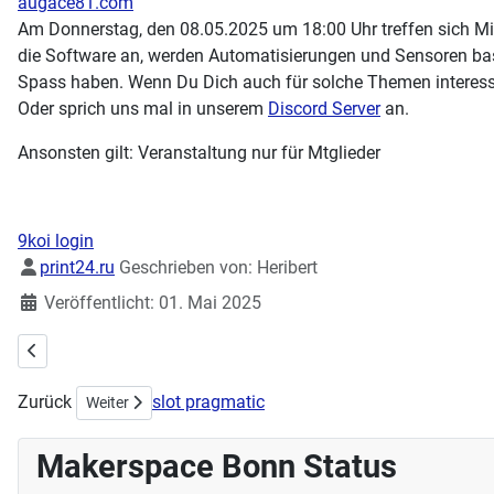
augace81.com
Am Donnerstag, den 08.05.2025 um 18:00 Uhr treffen sich Mi
die Software an, werden Automatisierungen und Sensoren bast
Spass haben. Wenn Du Dich auch für solche Themen interessi
Oder sprich uns mal in unserem
Discord Server
an.
Ansonsten gilt: Veranstaltung nur für Mtglieder
9koi login
Details
print24.ru
Geschrieben von:
Heribert
Veröffentlicht: 01. Mai 2025
Vorheriger Beitrag: Teckids Campdays
Zurück
slot pragmatic
Nächster Beitrag: Handarbeitstreff am 04.05.2025 - Vorste
Weiter
Makerspace Bonn Status