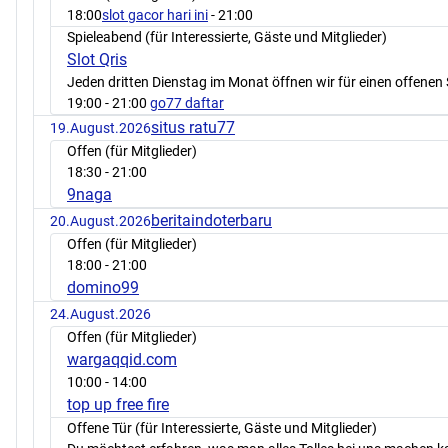
18:00
slot gacor hari ini
- 21:00
Spieleabend (für Interessierte, Gäste und Mitglieder)
Slot Qris
Jeden dritten Dienstag im Monat öffnen wir für einen offenen 
19:00
- 21:00
go77 daftar
situs ratu77
19.August.2026
Offen (für Mitglieder)
18:30
- 21:00
9naga
beritaindoterbaru
20.August.2026
Offen (für Mitglieder)
18:00
- 21:00
domino99
24.August.2026
Offen (für Mitglieder)
wargaqqid.com
10:00
- 14:00
top up free fire
Offene Tür (für Interessierte, Gäste und Mitglieder)