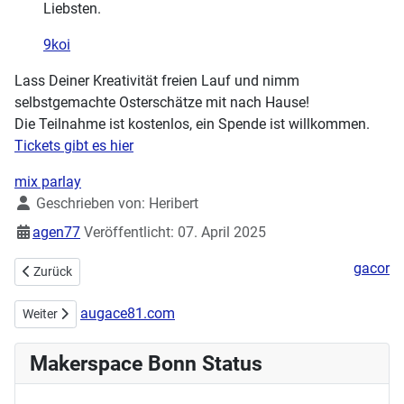
Liebsten.
9koi
Lass Deiner Kreativität freien Lauf und nimm
selbstgemachte Osterschätze mit nach Hause!
Die Teilnahme ist kostenlos, ein Spende ist willkommen.
Tickets gibt es hier
mix parlay
Details
Geschrieben von:
Heribert
agen77
Veröffentlicht: 07. April 2025
gacor
Vorheriger Beitrag: Handarbeitstreff am 04.05.2025 - Vorstellung n
Zurück
augace81.com
Nächster Beitrag: Makerspace fördert GeoMINT@school
Weiter
Makerspace Bonn Status