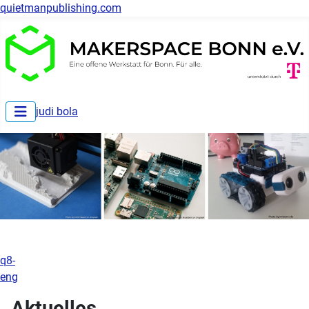
quietmanpublishing.com
judi bola
q8-
eng
Aktuelles