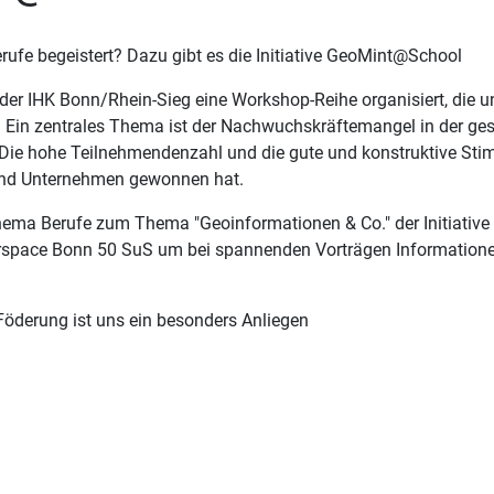
ufe begeistert? Dazu gibt es die Initiative GeoMint@School
er IHK Bonn/Rhein-Sieg eine Workshop-Reihe organisiert, die u
t. Ein zentrales Thema ist der Nachwuchskräftemangel in der g
e hohe Teilnehmendenzahl und die gute und konstruktive Stimmu
 und Unternehmen gewonnen hat.
ema Berufe zum Thema "Geoinformationen & Co." der Initiative
kerspace Bonn 50 SuS um bei spannenden Vorträgen Informatione
Föderung ist uns ein besonders Anliegen
op