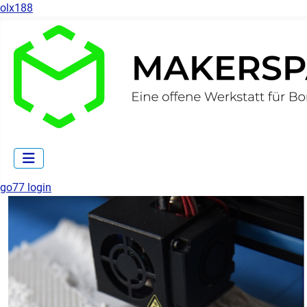
olx188
go77 login