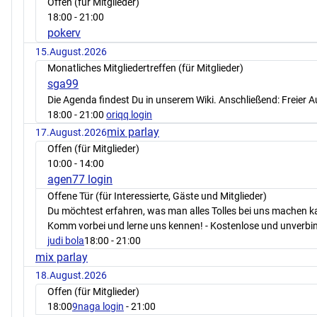
Offen (für Mitglieder)
18:00
- 21:00
pokerv
15.August.2026
Monatliches Mitgliedertreffen (für Mitglieder)
sga99
Die Agenda findest Du in unserem Wiki. Anschließend: Freier 
18:00
- 21:00
oriqq login
mix parlay
17.August.2026
Offen (für Mitglieder)
10:00
- 14:00
agen77 login
Offene Tür (für Interessierte, Gäste und Mitglieder)
Du möchtest erfahren, was man alles Tolles bei uns machen 
Komm vorbei und lerne uns kennen! - Kostenlose und unverbin
judi bola
18:00
- 21:00
mix parlay
18.August.2026
Offen (für Mitglieder)
18:00
9naga login
- 21:00