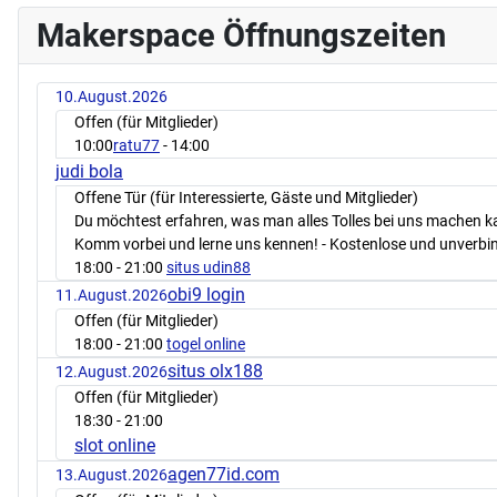
Makerspace Öffnungszeiten
10.August.2026
Offen (für Mitglieder)
10:00
ratu77
- 14:00
judi bola
Offene Tür (für Interessierte, Gäste und Mitglieder)
Du möchtest erfahren, was man alles Tolles bei uns machen 
Komm vorbei und lerne uns kennen! - Kostenlose und unverbin
18:00
- 21:00
situs udin88
obi9 login
11.August.2026
Offen (für Mitglieder)
18:00
- 21:00
togel online
situs olx188
12.August.2026
Offen (für Mitglieder)
18:30
- 21:00
slot online
agen77id.com
13.August.2026