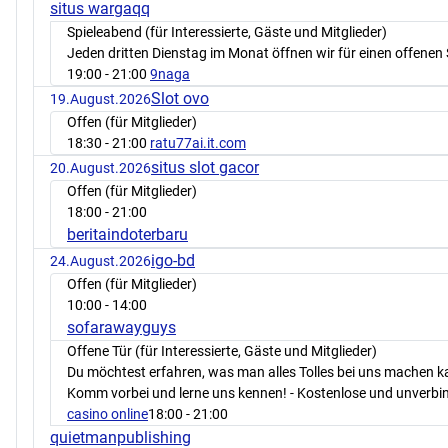
situs wargaqq
Spieleabend (für Interessierte, Gäste und Mitglieder)
Jeden dritten Dienstag im Monat öffnen wir für einen offenen 
19:00
- 21:00
9naga
Slot ovo
19.August.2026
Offen (für Mitglieder)
18:30
- 21:00
ratu77ai.it.com
situs slot gacor
20.August.2026
Offen (für Mitglieder)
18:00
- 21:00
beritaindoterbaru
igo-bd
24.August.2026
Offen (für Mitglieder)
10:00
- 14:00
sofarawayguys
Offene Tür (für Interessierte, Gäste und Mitglieder)
Du möchtest erfahren, was man alles Tolles bei uns machen 
Komm vorbei und lerne uns kennen! - Kostenlose und unverbin
casino online
18:00
- 21:00
quietmanpublishing