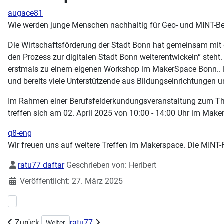
augace81
Wie werden junge Menschen nachhaltig für Geo- und MINT-Ber
Die Wirtschaftsförderung der Stadt Bonn hat gemeinsam mit d
den Prozess zur digitalen Stadt Bonn weiterentwickeln“ steh
erstmals zu einem eigenen Workshop im MakerSpace Bonn.. Di
und bereits viele Unterstützende aus Bildungseinrichtungen
Im Rahmen einer Berufsfelderkundungsveranstaltung zum Th
treffen sich am 02. April 2025 von 10:00 - 14:00 Uhr im Ma
q8-eng
Wir freuen uns auf weitere Treffen im Makerspace. Die MINT-
Details
ratu77 daftar
Geschrieben von:
Heribert
Veröffentlicht: 27. März 2025
Vorheriger Beitrag: Kreative Osterzeit am 12.04.2025
Zurück
ratu77
Nächster Beitrag: TDD (Test Driven Development) Worksh
Weiter