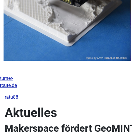
turner-
route.de
ratu88
Aktuelles
Makerspace fördert GeoMI