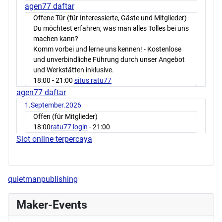
agen77 daftar
Offene Tür (für Interessierte, Gäste und Mitglieder)
Du möchtest erfahren, was man alles Tolles bei uns
machen kann?
Komm vorbei und lerne uns kennen! - Kostenlose
und unverbindliche Führung durch unser Angebot
und Werkstätten inklusive.
18:00
- 21:00
situs ratu77
agen77 daftar
1.September.2026
Offen (für Mitglieder)
18:00
ratu77 login
- 21:00
Slot online terpercaya
quietmanpublishing
Maker-Events