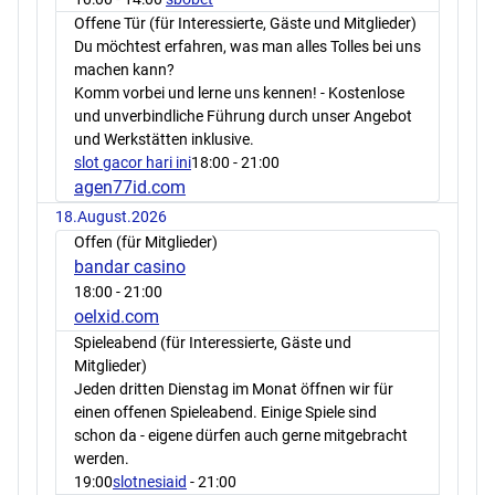
Offene Tür (für Interessierte, Gäste und Mitglieder)
Du möchtest erfahren, was man alles Tolles bei uns
machen kann?
Komm vorbei und lerne uns kennen! - Kostenlose
und unverbindliche Führung durch unser Angebot
und Werkstätten inklusive.
slot gacor hari ini
18:00
- 21:00
agen77id.com
18.August.2026
Offen (für Mitglieder)
bandar casino
18:00
- 21:00
oelxid.com
Spieleabend (für Interessierte, Gäste und
Mitglieder)
Jeden dritten Dienstag im Monat öffnen wir für
einen offenen Spieleabend. Einige Spiele sind
schon da - eigene dürfen auch gerne mitgebracht
werden.
19:00
slotnesiaid
- 21:00