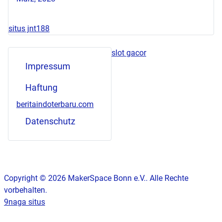
situs jnt188
slot gacor
Impressum
Haftung
beritaindoterbaru.com
Datenschutz
Copyright © 2026 MakerSpace Bonn e.V.. Alle Rechte
vorbehalten.
9naga situs