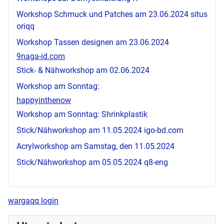
Workshop Schmuck und Patches am 23.06.2024
situs
oriqq
Workshop Tassen designen am 23.06.2024
9naga-id.com
Stick- & Nähworkshop am 02.06.2024
Workshop am Sonntag:
happyinthenow
Workshop am Sonntag: Shrinkplastik
Stick/Nähworkshop am 11.05.2024
igo-bd.com
Acrylworkshop am Samstag, den 11.05.2024
Stick/Nähworkshop am 05.05.2024
q8-eng
wargaqq login