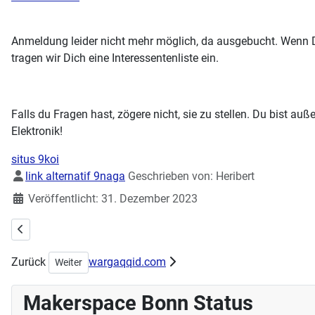
Anmeldung leider nicht mehr möglich, da ausgebucht. Wenn Du
tragen wir Dich eine Interessentenliste ein.
Falls du Fragen hast, zögere nicht, sie zu stellen. Du bist au
Elektronik!
situs 9koi
Details
link alternatif 9naga
Geschrieben von:
Heribert
Veröffentlicht: 31. Dezember 2023
Vorheriger Beitrag: Maker-Mittwoch am 28.02.2024 Workshop Stic
Zurück
wargaqqid.com
Nächster Beitrag: Handarbeitstreff 05.11.2023
Weiter
Makerspace Bonn Status