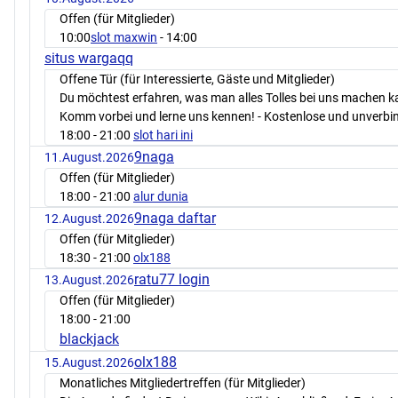
Offen (für Mitglieder)
10:00
slot maxwin
- 14:00
situs wargaqq
Offene Tür (für Interessierte, Gäste und Mitglieder)
Du möchtest erfahren, was man alles Tolles bei uns machen 
Komm vorbei und lerne uns kennen! - Kostenlose und unverbin
18:00
- 21:00
slot hari ini
9naga
11.August.2026
Offen (für Mitglieder)
18:00
- 21:00
alur dunia
9naga daftar
12.August.2026
Offen (für Mitglieder)
18:30
- 21:00
olx188
ratu77 login
13.August.2026
Offen (für Mitglieder)
18:00
- 21:00
blackjack
olx188
15.August.2026
Monatliches Mitgliedertreffen (für Mitglieder)