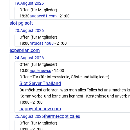
19.August.2026
Offen (für Mitglieder)
18:30
augace81.com
- 21:00
slot pg soft
20.August.2026
Offen (für Mitglieder)
18:00
ratucasino88
- 21:00
expeprian.com
24.August.2026
Offen (für Mitglieder)
10:00
applenewss
- 14:00
Offene Tür (für Interessierte, Gäste und Mitglieder)
Slot Server Thailand
Du möchtest erfahren, was man alles Tolles bei uns machen 
Komm vorbei und lerne uns kennen! - Kostenlose und unverbin
18:00
- 21:00
happyinthenow.com
thermtecoptics.eu
25.August.2026
Offen (für Mitglieder)
18:00
- 21:00