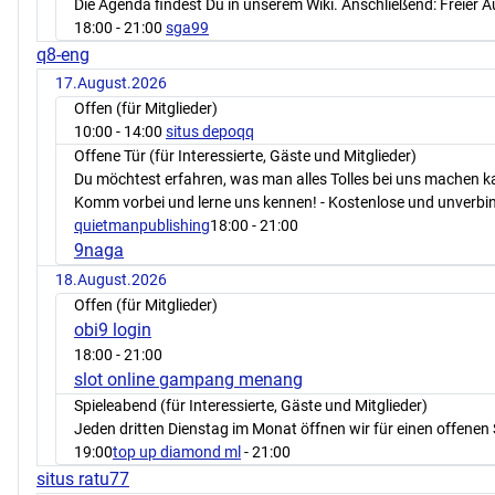
Die Agenda findest Du in unserem Wiki. Anschließend: Freier 
18:00
- 21:00
sga99
q8-eng
17.August.2026
Offen (für Mitglieder)
10:00
- 14:00
situs depoqq
Offene Tür (für Interessierte, Gäste und Mitglieder)
Du möchtest erfahren, was man alles Tolles bei uns machen 
Komm vorbei und lerne uns kennen! - Kostenlose und unverbin
quietmanpublishing
18:00
- 21:00
9naga
18.August.2026
Offen (für Mitglieder)
obi9 login
18:00
- 21:00
slot online gampang menang
Spieleabend (für Interessierte, Gäste und Mitglieder)
Jeden dritten Dienstag im Monat öffnen wir für einen offenen 
19:00
top up diamond ml
- 21:00
situs ratu77