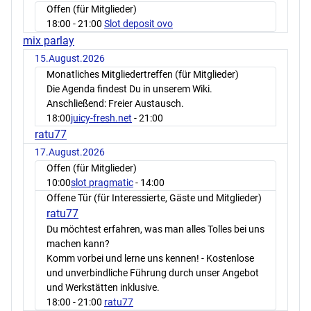
Offen (für Mitglieder)
18:00
- 21:00
Slot deposit ovo
mix parlay
15.August.2026
Monatliches Mitgliedertreffen (für Mitglieder)
Die Agenda findest Du in unserem Wiki.
Anschließend: Freier Austausch.
18:00
juicy-fresh.net
- 21:00
ratu77
17.August.2026
Offen (für Mitglieder)
10:00
slot pragmatic
- 14:00
Offene Tür (für Interessierte, Gäste und Mitglieder)
ratu77
Du möchtest erfahren, was man alles Tolles bei uns
machen kann?
Komm vorbei und lerne uns kennen! - Kostenlose
und unverbindliche Führung durch unser Angebot
und Werkstätten inklusive.
18:00
- 21:00
ratu77