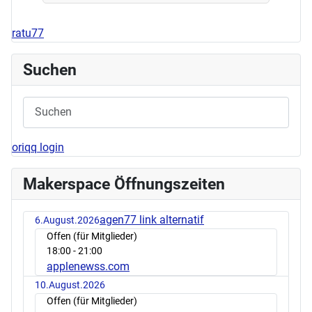
ratu77
Suchen
oriqq login
Makerspace Öffnungszeiten
agen77 link alternatif
6.August.2026
Offen (für Mitglieder)
18:00
- 21:00
applenewss.com
10.August.2026
Offen (für Mitglieder)