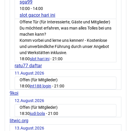
sga99
10:00
- 14:00
slot gacor hari ini
Offene Tür (für Interessierte, Gäste und Mitglieder)
Du möchtest erfahren, was man alles Tolles bei uns
machen kann?
Komm vorbei und lerne uns kennen! - Kostenlose
und unverbindliche Führung durch unser Angebot
und Werkstätten inklusive.
18:00
slot hari ini
- 21:00
ratu77 daftar
11.August.2026
Offen (für Mitglieder)
18:00
jnt188 login
- 21:00
9koi
12.August.2026
Offen (für Mitglieder)
18:30
judi bola
- 21:00
litwic.org
13.August.2026