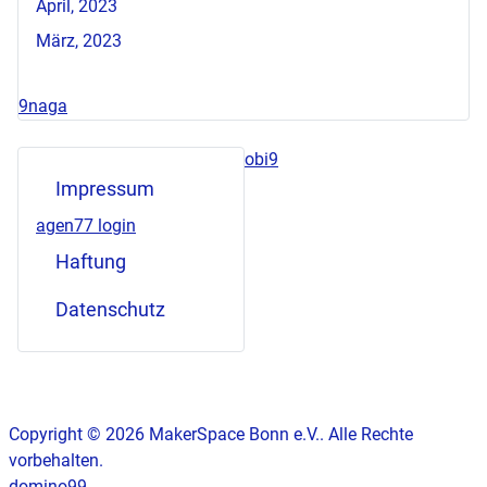
April, 2023
März, 2023
9naga
obi9
Impressum
agen77 login
Haftung
Datenschutz
Copyright © 2026 MakerSpace Bonn e.V.. Alle Rechte
vorbehalten.
domino99