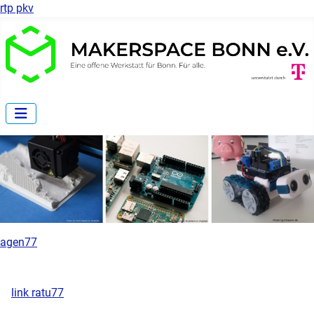
rtp pkv
agen77
link ratu77