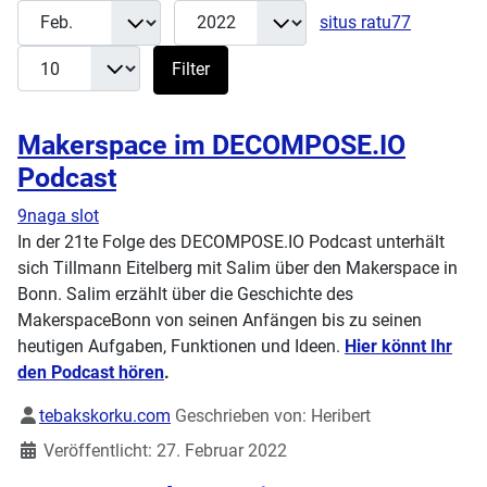
Monat
Jahr
Anzeige 
Filter
situs ratu77
Filter
Makerspace im DECOMPOSE.IO
Podcast
9naga slot
In der 21te Folge des DECOMPOSE.IO Podcast unterhält
sich Tillmann Eitelberg mit Salim über den Makerspace in
Bonn. Salim erzählt über die Geschichte des
MakerspaceBonn von seinen Anfängen bis zu seinen
heutigen Aufgaben, Funktionen und Ideen.
Hier könnt Ihr
den Podcast hören
.
Details
tebakskorku.com
Geschrieben von:
Heribert
Veröffentlicht: 27. Februar 2022