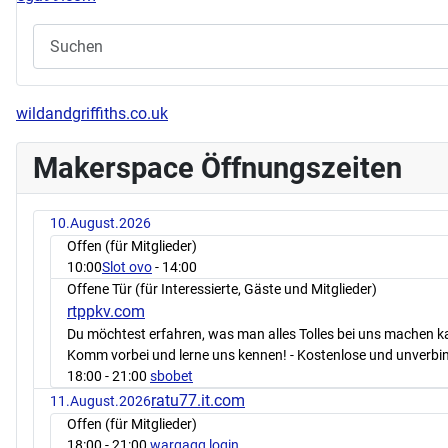
wildandgriffiths.co.uk
Makerspace Öffnungszeiten
10.August.2026
Offen (für Mitglieder)
10:00
Slot ovo
- 14:00
Offene Tür (für Interessierte, Gäste und Mitglieder)
rtppkv.com
Du möchtest erfahren, was man alles Tolles bei uns machen 
Komm vorbei und lerne uns kennen! - Kostenlose und unverbin
18:00
- 21:00
sbobet
ratu77.it.com
11.August.2026
Offen (für Mitglieder)
18:00
- 21:00
wargaqq login