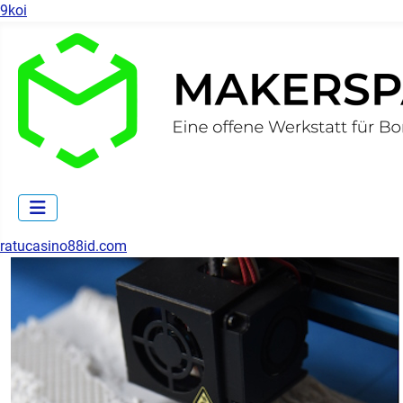
9koi
ratucasino88id.com