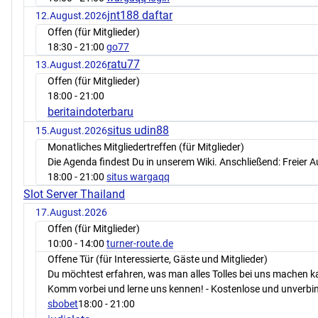
jnt188 daftar
12.August.2026
Offen (für Mitglieder)
18:30
- 21:00
go77
ratu77
13.August.2026
Offen (für Mitglieder)
18:00
- 21:00
beritaindoterbaru
situs udin88
15.August.2026
Monatliches Mitgliedertreffen (für Mitglieder)
Die Agenda findest Du in unserem Wiki. Anschließend: Freier 
18:00
- 21:00
situs wargaqq
Slot Server Thailand
17.August.2026
Offen (für Mitglieder)
10:00
- 14:00
turner-route.de
Offene Tür (für Interessierte, Gäste und Mitglieder)
Du möchtest erfahren, was man alles Tolles bei uns machen 
Komm vorbei und lerne uns kennen! - Kostenlose und unverbin
sbobet
18:00
- 21:00