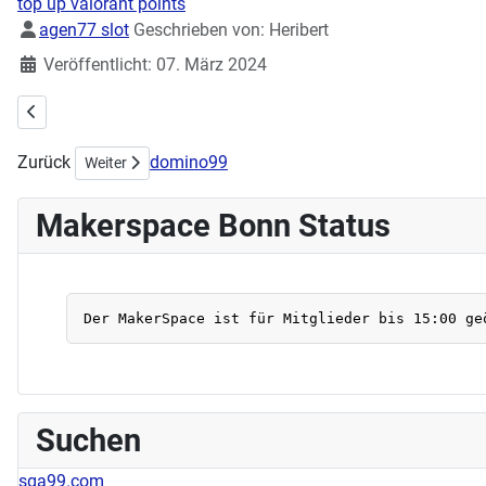
top up valorant points
Details
agen77 slot
Geschrieben von:
Heribert
Veröffentlicht: 07. März 2024
Vorheriger Beitrag: Workshop Schrumpfplastik am 27.04.2024
Zurück
domino99
Nächster Beitrag: Maker-Mittwoch am 28.02.2024 Worksho
Weiter
Makerspace Bonn Status
Suchen
sga99.com