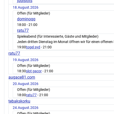
judislots
18.August.2026
Offen (für Mitglieder)
dominoqq
18:00
- 21:00
ratu77
Spieleabend (für Interessierte, Gäste und Mitglieder)
Jeden dritten Dienstag im Monat öffnen wir für einen offenen 
19:00
togel syd
- 21:00
ratu77
19.August.2026
Offen (für Mitglieder)
18:30
slot gacor
- 21:00
augace81.com
20.August.2026
Offen (für Mitglieder)
18:00
ratu77
- 21:00
tebakskorku
24.August.2026
Offen (für Mitglieder)