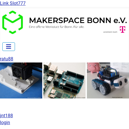
Link Slot777
ratu88
jnt188
login