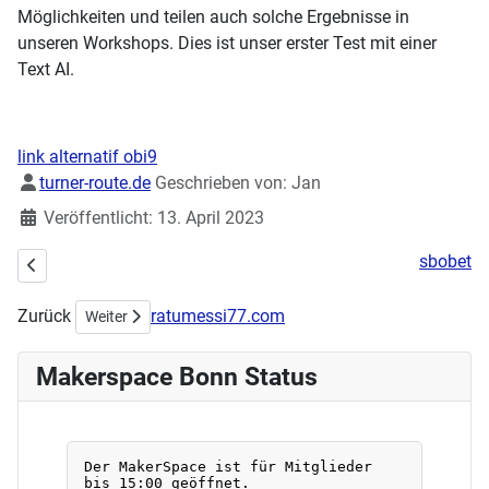
Möglichkeiten und teilen auch solche Ergebnisse in
unseren Workshops. Dies ist unser erster Test mit einer
Text AI.
link alternatif obi9
Details
turner-route.de
Geschrieben von:
Jan
Veröffentlicht: 13. April 2023
sbobet
Vorheriger Beitrag: Frohes Neues Jahr 2024
Zurück
ratumessi77.com
Nächster Beitrag: Kryptografie ohne Mathe (Wiederholung)
Weiter
Makerspace Bonn Status