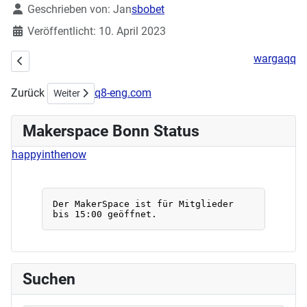
Details
Geschrieben von:
Jan
sbobet
Veröffentlicht: 10. April 2023
wargaqq
Vorheriger Beitrag: Einführung Stickmaschine (Wiederholung) 19.04
Zurück
q8-eng.com
Nächster Beitrag: 30.01.2023 LANGER MONTAG !!!!! 08:00 - 2
Weiter
Makerspace Bonn Status
happyinthenow
Suchen