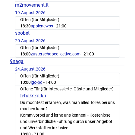
m2movement.it
19.August.2026
Offen (für Mitglieder)
18:30
applenewss
- 21:00
sbobet
20.August.2026
Offen (für Mitglieder)
18:00
zusterschapcollective.com
- 21:00
9naga
24.August.2026
Offen (für Mitglieder)
10:00
igo-bd
- 14:00
Offene Tür (für Interessierte, Gäste und Mitglieder)
tebakskorku
Du möchtest erfahren, was man alles Tolles bei uns
machen kann?
Komm vorbei und lerne uns kennen! - Kostenlose
und unverbindliche Führung durch unser Angebot
und Werkstätten inklusive.
18:00
- 21:00