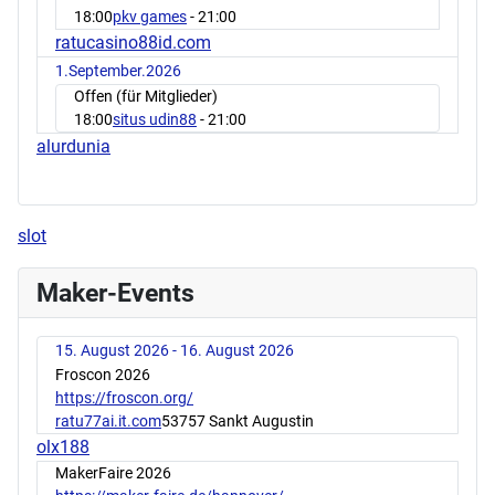
18:00
pkv games
- 21:00
ratucasino88id.com
1.September.2026
Offen (für Mitglieder)
18:00
situs udin88
- 21:00
alurdunia
slot
Maker-Events
15. August 2026 - 16. August 2026
Froscon 2026
https://froscon.org/
ratu77ai.it.com
53757 Sankt Augustin
olx188
MakerFaire 2026