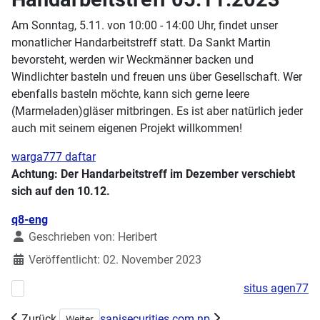
Am Sonntag, 5.11. von 10:00 - 14:00 Uhr, findet unser
monatlicher Handarbeitstreff statt. Da Sankt Martin
bevorsteht, werden wir Weckmänner backen und
Windlichter basteln und freuen uns über Gesellschaft. Wer
ebenfalls basteln möchte, kann sich gerne leere
(Marmeladen)gläser mitbringen. Es ist aber natürlich jeder
auch mit seinem eigenen Projekt willkommen!
warga777 daftar
Achtung: Der Handarbeitstreff im Dezember verschiebt
sich auf den 10.12.
Details
q8-eng
Geschrieben von:
Heribert
Veröffentlicht: 02. November 2023
situs agen77
Vorheriger Beitrag: Workshop Demystifizierung Elektronik am 20.-21
Zurück
sanisecurities.com.np
Nächster Beitrag: KUNST & MAKING „WORTE WORDS“
Weiter