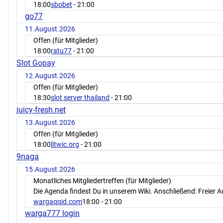
18:00
sbobet
- 21:00
go77
11.August.2026
Offen (für Mitglieder)
18:00
ratu77
- 21:00
Slot Gopay
12.August.2026
Offen (für Mitglieder)
18:30
slot server thailand
- 21:00
juicy-fresh.net
13.August.2026
Offen (für Mitglieder)
18:00
litwic.org
- 21:00
9naga
15.August.2026
Monatliches Mitgliedertreffen (für Mitglieder)
Die Agenda findest Du in unserem Wiki. Anschließend: Freier 
wargaqqid.com
18:00
- 21:00
warga777 login