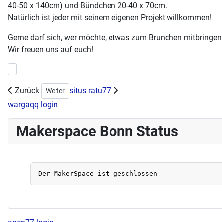
40-50 x 140cm) und Bündchen 20-40 x 70cm.
Natürlich ist jeder mit seinem eigenen Projekt willkommen!
Gerne darf sich, wer möchte, etwas zum Brunchen mitbringen
Wir freuen uns auf euch!
Vorheriger Beitrag: Workshop Siebdruck am 17.05.2023 um 19:00 Uh
Zurück
situs ratu77
Nächster Beitrag: Buchbinden / Bookbinding Workshop (D
Weiter
wargaqq login
Makerspace Bonn Status