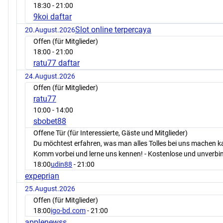
18:30
- 21:00
9koi daftar
Slot online terpercaya
20.August.2026
Offen (für Mitglieder)
18:00
- 21:00
ratu77 daftar
24.August.2026
Offen (für Mitglieder)
ratu77
10:00
- 14:00
sbobet88
Offene Tür (für Interessierte, Gäste und Mitglieder)
Du möchtest erfahren, was man alles Tolles bei uns machen 
Komm vorbei und lerne uns kennen! - Kostenlose und unverbin
18:00
udin88
- 21:00
expeprian
25.August.2026
Offen (für Mitglieder)
18:00
igo-bd.com
- 21:00
applenewss