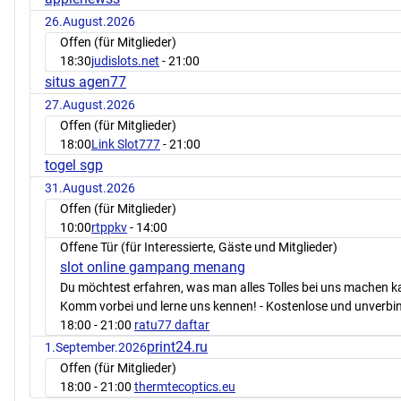
26.August.2026
Offen (für Mitglieder)
18:30
judislots.net
- 21:00
situs agen77
27.August.2026
Offen (für Mitglieder)
18:00
Link Slot777
- 21:00
togel sgp
31.August.2026
Offen (für Mitglieder)
10:00
rtppkv
- 14:00
Offene Tür (für Interessierte, Gäste und Mitglieder)
slot online gampang menang
Du möchtest erfahren, was man alles Tolles bei uns machen 
Komm vorbei und lerne uns kennen! - Kostenlose und unverbin
18:00
- 21:00
ratu77 daftar
print24.ru
1.September.2026
Offen (für Mitglieder)
18:00
- 21:00
thermtecoptics.eu