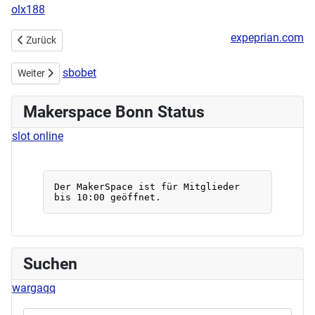
olx188
expeprian.com
Vorheriger Beitrag: Handarbeitstreff 05.11.2023
Zurück
sbobet
Nächster Beitrag: Eröffnung des neuen Repaircafes in Beuel am 02.
Weiter
Makerspace Bonn Status
slot online
Suchen
wargaqq