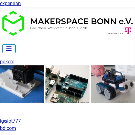
expeprian
pokerq
igo-
slot777
bd.com