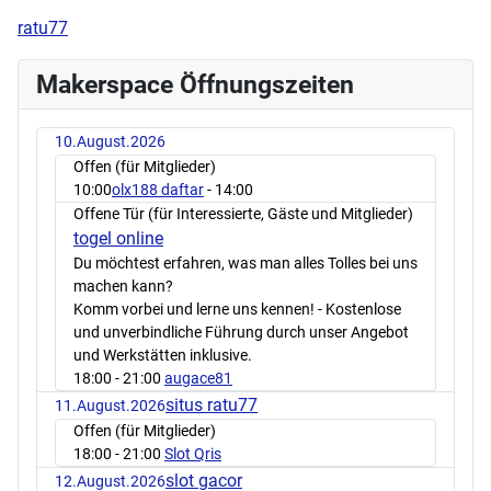
ratu77
Makerspace Öffnungszeiten
10.August.2026
Offen (für Mitglieder)
10:00
olx188 daftar
- 14:00
Offene Tür (für Interessierte, Gäste und Mitglieder)
togel online
Du möchtest erfahren, was man alles Tolles bei uns
machen kann?
Komm vorbei und lerne uns kennen! - Kostenlose
und unverbindliche Führung durch unser Angebot
und Werkstätten inklusive.
18:00
- 21:00
augace81
situs ratu77
11.August.2026
Offen (für Mitglieder)
18:00
- 21:00
Slot Qris
slot gacor
12.August.2026