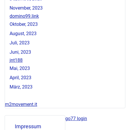
November, 2023
domino99.link
Oktober, 2023
August, 2023
Juli, 2023
Juni, 2023
jnt188
Mai, 2023
April, 2023
März, 2023
m2movement.it
go77 login
Impressum