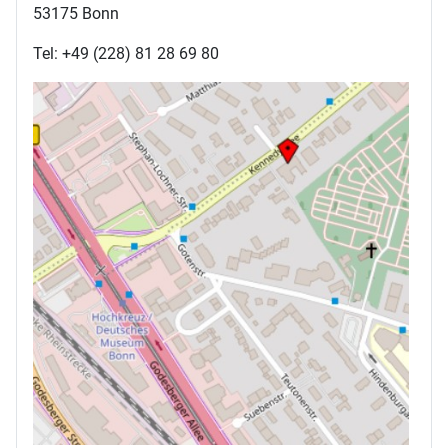
53175 Bonn
Tel: +49 (228) 81 28 69 80