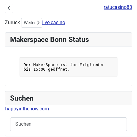
ratucasino88
Vorheriger Beitrag: Buchbinden / Bookbinding Workshop (Deutsch & 
Zurück
live casino
Nächster Beitrag: Hackaton im Makerspace
Weiter
Makerspace Bonn Status
Suchen
happyinthenow.com