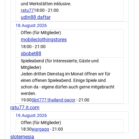
und Werkstätten inklusive.
ratu77
18:00
- 21:00
udin88 daftar
18.August.2026
Offen (für Mitglieder)
mobileclothingstores
18:00
- 21:00
sbobet88
Spieleabend (für Interessierte, Gäste und
Mitglieder)
Jeden dritten Dienstag im Monat öffnen wir für
einen offenen Spieleabend. Einige Spiele sind
schon da - eigene dürfen auch gerne mitgebracht
werden.
19:00
Slot777 thailand gacor
- 21:00
ratu77.it.com
19.August.2026
Offen (für Mitglieder)
18:30
wargaqq
- 21:00
sloternesia