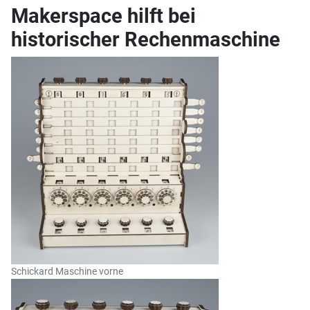
Makerspace hilft bei
historischer Rechenmaschine
Schickard Maschine vorne