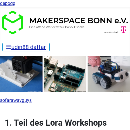
depoqq
udin88 daftar
sofarawayguys
1. Teil des Lora Workshops