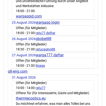
und unverbindliche Führung durch unser Angebot
und Werkstätten inklusive.
18:00
- 21:00
wargaqqid.com
wargaqq login
25.August.2026
Offen (für Mitglieder)
18:00
- 21:00
ratu77 daftar
sbobet88
26.August.2026
Offen (für Mitglieder)
18:30
- 21:00
ratucasino88
warga777 daftar
27.August.2026
Offen (für Mitglieder)
18:00
- 21:00
9naga
q8-eng.com
31.August.2026
Offen (für Mitglieder)
10:00
- 14:00
ratu77
Offene Tür (für Interessierte, Gäste und Mitglieder)
thermtecoptics.eu
Du möchtest erfahren, was man alles Tolles bei uns