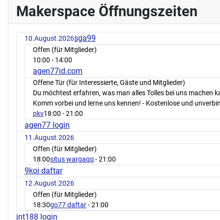
Makerspace Öffnungszeiten
sga99
10.August.2026
Offen (für Mitglieder)
10:00
- 14:00
agen77id.com
Offene Tür (für Interessierte, Gäste und Mitglieder)
Du möchtest erfahren, was man alles Tolles bei uns machen 
Komm vorbei und lerne uns kennen! - Kostenlose und unverbin
pkv
18:00
- 21:00
agen77 login
11.August.2026
Offen (für Mitglieder)
18:00
situs wargaqq
- 21:00
9koi daftar
12.August.2026
Offen (für Mitglieder)
18:30
go77 daftar
- 21:00
jnt188 login