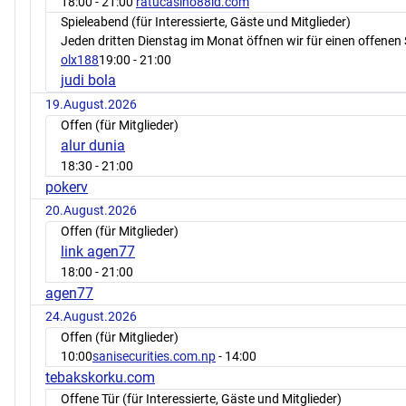
18:00
- 21:00
ratucasino88id.com
Spieleabend (für Interessierte, Gäste und Mitglieder)
Jeden dritten Dienstag im Monat öffnen wir für einen offenen 
olx188
19:00
- 21:00
judi bola
19.August.2026
Offen (für Mitglieder)
alur dunia
18:30
- 21:00
pokerv
20.August.2026
Offen (für Mitglieder)
link agen77
18:00
- 21:00
agen77
24.August.2026
Offen (für Mitglieder)
10:00
sanisecurities.com.np
- 14:00
tebakskorku.com
Offene Tür (für Interessierte, Gäste und Mitglieder)