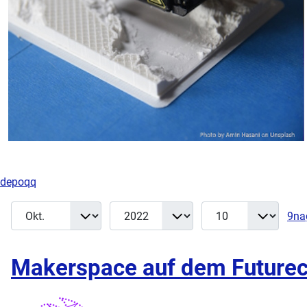
depoqq
Monat
Jahr
Anzeige #
Filter
9na
Makerspace auf dem Future