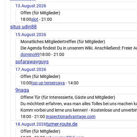
13.August.2026
Offen (für Mitglieder)
18:00
slot
- 21:00
situs udin88
15.August.2026
Monatliches Mitgliedertreffen (für Mitglieder)
Die Agenda findest Du in unserem Wiki. Anschließend: Freier 
domino99
18:00
- 21:00
sofarawayguys
17.August.2026
Offen (für Mitglieder)
10:00
top up terpercaya
- 14:00
9naga
Offene Tür (für Interessierte, Gäste und Mitglieder)
Du möchtest erfahren, was man alles Tolles bei uns machen 
Komm vorbei und lerne uns kennen! - Kostenlose und unverbin
18:00
- 21:00
inspectionadvantage.com
turner-route.de
18.August.2026
Offen (für Mitglieder)