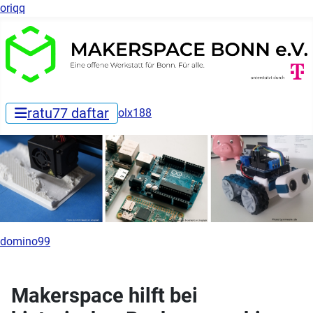
oriqq
ratu77 daftar
olx188
domino99
Makerspace hilft bei