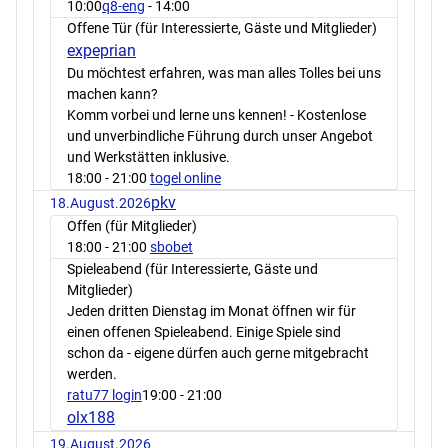
10:00
q8-eng
- 14:00
Offene Tür (für Interessierte, Gäste und Mitglieder)
expeprian
Du möchtest erfahren, was man alles Tolles bei uns
machen kann?
Komm vorbei und lerne uns kennen! - Kostenlose
und unverbindliche Führung durch unser Angebot
und Werkstätten inklusive.
18:00
- 21:00
togel online
pkv
18.August.2026
Offen (für Mitglieder)
18:00
- 21:00
sbobet
Spieleabend (für Interessierte, Gäste und
Mitglieder)
Jeden dritten Dienstag im Monat öffnen wir für
einen offenen Spieleabend. Einige Spiele sind
schon da - eigene dürfen auch gerne mitgebracht
werden.
ratu77 login
19:00
- 21:00
olx188
19.August.2026