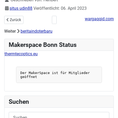
situs udin88
Veröffentlicht: 06. April 2023
wargaqqid.com
Vorheriger Beitrag: Buchbinden / Bookbinding Workshop (Deutsch & 
Nächster Beitrag: Hackaton im Makers
Zurück
Weiter
beritaindoterbaru
Makerspace Bonn Status
thermtecoptics.eu
Suchen