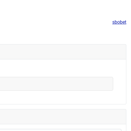
sbobet
ernet of Things" selber makern