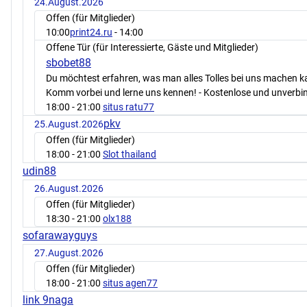
24.August.2026
Offen (für Mitglieder)
10:00
print24.ru
- 14:00
Offene Tür (für Interessierte, Gäste und Mitglieder)
sbobet88
Du möchtest erfahren, was man alles Tolles bei uns machen 
Komm vorbei und lerne uns kennen! - Kostenlose und unverbin
18:00
- 21:00
situs ratu77
pkv
25.August.2026
Offen (für Mitglieder)
18:00
- 21:00
Slot thailand
udin88
26.August.2026
Offen (für Mitglieder)
18:30
- 21:00
olx188
sofarawayguys
27.August.2026
Offen (für Mitglieder)
18:00
- 21:00
situs agen77
link 9naga