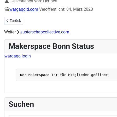
Geschrieben von:
Heribert
wargaqqid.com
Veröffentlicht: 04. März 2023
Vorheriger Beitrag: 2. IoT Workshop erfolgreich beeendet
Zurück
Weiter
zusterschapcollective.com
Makerspace Bonn Status
wargaqq login
Suchen