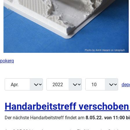
pokerq
Monat
Jahr
Anzeige #
Filter
dep
Handarbeitstreff verschoben
Der nächste Handarbeitstreff findet am
8.05.22. von 11:00 b