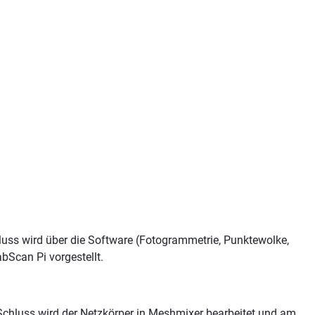
luss wird über die Software (Fotogrammetrie, Punktewolke,
bScan Pi vorgestellt.
chluss wird der Netzkörper in Meshmixer bearbeitet und am