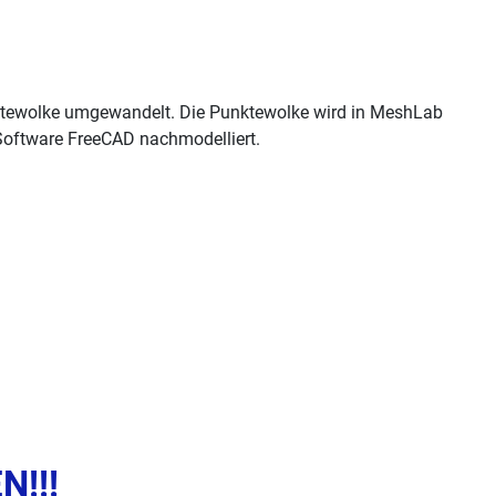
unktewolke umgewandelt. Die Punktewolke wird in MeshLab
-Software FreeCAD nachmodelliert.
N!!!