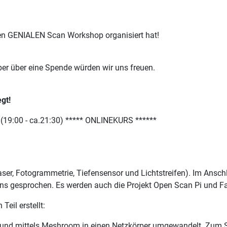
n GENIALEN Scan Workshop organisiert hat!
aber über eine Spende würden wir uns freuen.
gt!
 (19:00 - ca.21:30) ***** ONLINEKURS ******
ser, Fotogrammetrie, Tiefensensor und Lichtstreifen). Im Ansch
ns gesprochen. Es werden auch die Projekt Open Scan Pi und Fa
eil erstellt:
 und mittels Meshroom in einen Netzkörper umgewandelt. Zum S