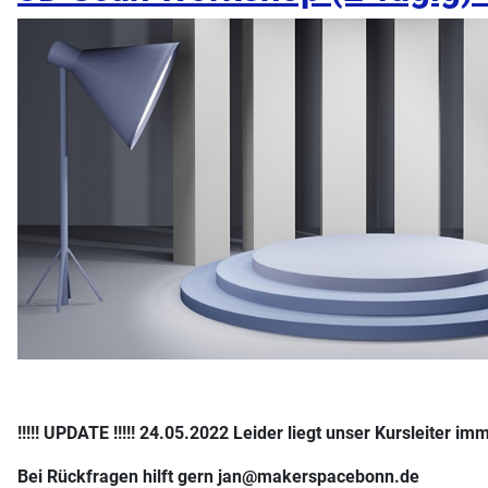
!!!!! UPDATE !!!!! 24.05.2022 Leider liegt unser Kursleiter
Bei Rückfragen hilft gern jan@makerspacebonn.de