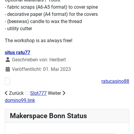
- fabric scraps (A6-A5 format) to cover spine
- decorative paper (A4 format) for the covers
- (beeswax) candle to wax the thread
- utility cutter
The workshop is as always free!
Details
situs ratu77
Geschrieben von:
Heribert
Veröffentlicht: 01. Mai 2023
ratucasino88
Vorheriger Beitrag: Handarbeitstreff 07.05.2023 11:00 - 15:00 Uhr
Zurück
Slot777
Weiter
Nächster Beitrag: Makerspace hilft bei historischer Rech
domino99.link
Makerspace Bonn Status