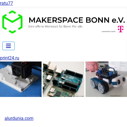
ratu77
print24.ru
alurdunia.com