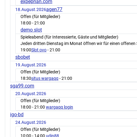
expeprian.com
agen77
18.August.2026
Offen (für Mitglieder)
18:00
- 21:00
demo slot
Spieleabend (für Interessierte, Gäste und Mitglieder)
Jeden dritten Dienstag im Monat öffnen wir für einen offenen 
19:00
Slot ovo
- 21:00
sbobet
19.August.2026
Offen (für Mitglieder)
18:30
situs wargaqq
- 21:00
sga99.com
20.August.2026
Offen (für Mitglieder)
18:00
- 21:00
wargaqq login
igo-bd
24.August.2026
Offen (für Mitglieder)
10:00
- 14:00
udin88