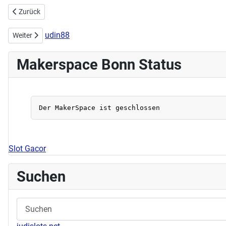
Vorheriger Beitrag: Handarbeitstreff im Juni am 12.06
Zurück
udin88
Nächster Beitrag: Handarbeitstreff verschoben auf den 08.05
Weiter
Makerspace Bonn Status
Slot Gacor
Suchen