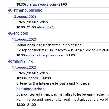
18:30
sofarawayguys.com
- 21:00
quietmanpublishing
13.August.2026
Offen (für Mitglieder)
18:00
- 21:00
situs ratu77
q8-eng.com
15.August.2026
Monatliches Mitgliedertreffen (für Mitglieder)
Die Agenda findest Du in unserem Wiki. Anschließend: Freier 
18:00
mobileclothingstores.com
- 21:00
domino99.link
17.August.2026
Offen (für Mitglieder)
10:00
augace81
- 14:00
Offene Tür (für Interessierte, Gäste und Mitglieder)
beritaindoterbaru
Du möchtest erfahren, was man alles Tolles bei uns machen 
Komm vorbei und lerne uns kennen! - Kostenlose und unverbin
18:00
- 21:00