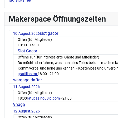
judislots.net
Makerspace Öffnungszeiten
slot gacor
10.August.2026
Offen (für Mitglieder)
10:00
- 14:00
Slot Gacor
Offene Tür (für Interessierte, Gäste und Mitglieder)
Du möchtest erfahren, was man alles Tolles bei uns machen 
Komm vorbei und lerne uns kennen! - Kostenlose und unverbin
gradillas.mx
18:00
- 21:00
wargaqq daftar
11.August.2026
Offen (für Mitglieder)
18:00
ratucasino88id.com
- 21:00
9naga
12.August.2026
Offen (für Mitglieder)