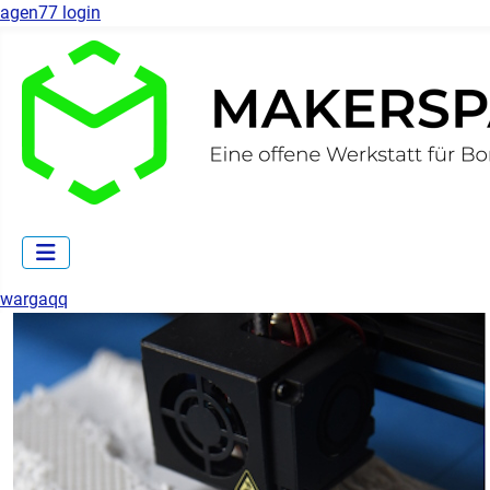
agen77 login
wargaqq