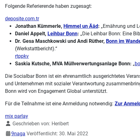
Folgende Referierende haben zugesagt:
deposite.com.tr
Jonathan Kümmerle,
Himmel un Ääd
:
„Ernährung und Lo
Daniel Appelt,
Leihbar Bonn
:
„Die Leihbar Bonn: Eine Bib
Dr. Gesa Maschkowski und Andi Rüther,
Bonn im Wande
(Werkstattbericht).“
rtppkv
Saskia Kutsche, MVA Müllverwertungsanlage Bonn:
„
b
Die Socialbar Bonn ist ein ehrenamtlich ausgerichtetes Veran
und Unternehmen mit sozialer Verantwortung zusammenbringt.
Bonn wird von Engagement Global unterstützt.
Für die Teilnahme ist eine Anmeldung notwendig:
Zur Anmel
mix parlay
Details
Geschrieben von:
Heribert
9naga
Veröffentlicht: 30. Mai 2022