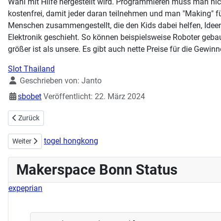
Wahl mit Hilfe hergestellt wird. Programmieren muss man nicht
kostenfrei, damit jeder daran teilnehmen und man "Making" 
Menschen zusammengestellt, die den Kids dabei helfen, Ideen
Elektronik geschieht. So können beispielsweise Roboter gebau
größer ist als unsere. Es gibt auch nette Preise für die Gewinn
Slot Thailand
Details
Geschrieben von:
Janto
sbobet
Veröffentlicht: 22. März 2024
Vorheriger Beitrag: Osternähworkshop
Zurück
togel hongkong
Nächster Beitrag: Fröhliche Weihnachten 2023
Weiter
Makerspace Bonn Status
expeprian