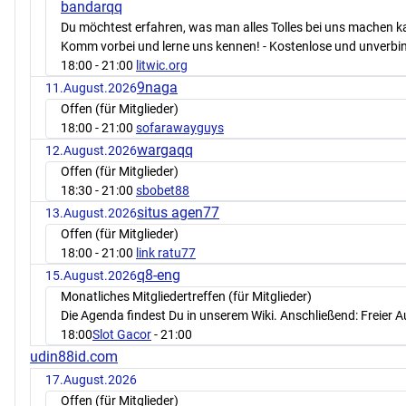
bandarqq
Du möchtest erfahren, was man alles Tolles bei uns machen 
Komm vorbei und lerne uns kennen! - Kostenlose und unverbin
18:00
- 21:00
litwic.org
9naga
11.August.2026
Offen (für Mitglieder)
18:00
- 21:00
sofarawayguys
wargaqq
12.August.2026
Offen (für Mitglieder)
18:30
- 21:00
sbobet88
situs agen77
13.August.2026
Offen (für Mitglieder)
18:00
- 21:00
link ratu77
q8-eng
15.August.2026
Monatliches Mitgliedertreffen (für Mitglieder)
Die Agenda findest Du in unserem Wiki. Anschließend: Freier 
18:00
Slot Gacor
- 21:00
udin88id.com
17.August.2026
Offen (für Mitglieder)