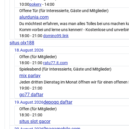
10:00
pokerv
- 14:00
Offene Tür (für Interessierte, Gäste und Mitglieder)
alurdunia.com
Du möchtest erfahren, was man alles Tolles bei uns machen 
Komm vorbei und lerne uns kennen! - Kostenlose und unverbin
18:00
- 21:00
domino99.link
situs olx188
18.August.2026
Offen (für Mitglieder)
18:00
- 21:00
ratu77.it.com
Spieleabend (für Interessierte, Gäste und Mitglieder)
mix parlay
Jeden dritten Dienstag im Monat öffnen wir für einen offenen 
19:00
- 21:00
go77 daftar
depoqq daftar
19.August.2026
Offen (für Mitglieder)
18:30
- 21:00
situs slot gacor
9nagamobile.com