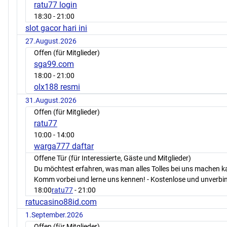
ratu77 login
18:30
- 21:00
slot gacor hari ini
27.August.2026
Offen (für Mitglieder)
sga99.com
18:00
- 21:00
olx188 resmi
31.August.2026
Offen (für Mitglieder)
ratu77
10:00
- 14:00
warga777 daftar
Offene Tür (für Interessierte, Gäste und Mitglieder)
Du möchtest erfahren, was man alles Tolles bei uns machen 
Komm vorbei und lerne uns kennen! - Kostenlose und unverbin
18:00
ratu77
- 21:00
ratucasino88id.com
1.September.2026
Offen (für Mitglieder)