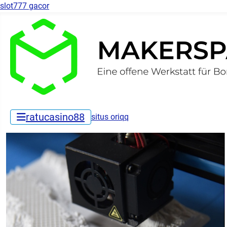
slot777 gacor
ratucasino88
situs oriqq