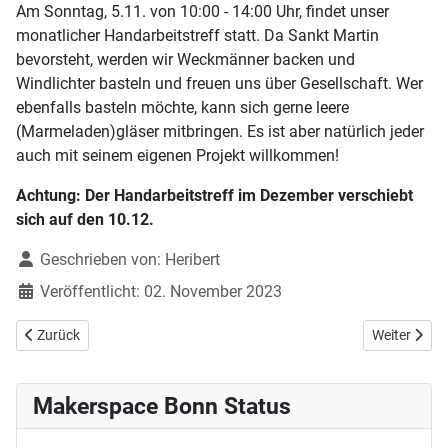
Am Sonntag, 5.11. von 10:00 - 14:00 Uhr, findet unser
monatlicher Handarbeitstreff statt. Da Sankt Martin
bevorsteht, werden wir Weckmänner backen und
Windlichter basteln und freuen uns über Gesellschaft. Wer
ebenfalls basteln möchte, kann sich gerne leere
(Marmeladen)gläser mitbringen. Es ist aber natürlich jeder
auch mit seinem eigenen Projekt willkommen!
Achtung: Der Handarbeitstreff im Dezember verschiebt
sich auf den 10.12.
Details
Geschrieben von:
Heribert
Veröffentlicht: 02. November 2023
Vorheriger Beitrag: Workshop Demystifizierung Elektronik am 20.-21
Nächster B
Zurück
Weiter
Makerspace Bonn Status