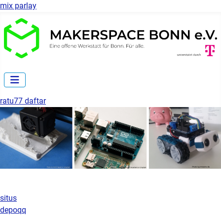
mix parlay
ratu77 daftar
situs
depoqq