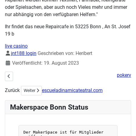
oder Spielsachen, aber auch noch Vieles mehr und immer
nur abhängig von den verfügbaren Helfern."
Ihr findet das neue Repaircafe in 53225 Bonn , An St. Josef
19 b
live casino
Details
jnt188 login
Geschrieben von:
Heribert
Veröffentlicht: 19. August 2023
pokerv
Vorheriger Beitrag: KUNST & MAKING „WORTE WORDS“
Zurück
escueladinamicateatral.com
Nächster Beitrag: Vortragsreihe Smart Home Konzepte
Weiter
Makerspace Bonn Status