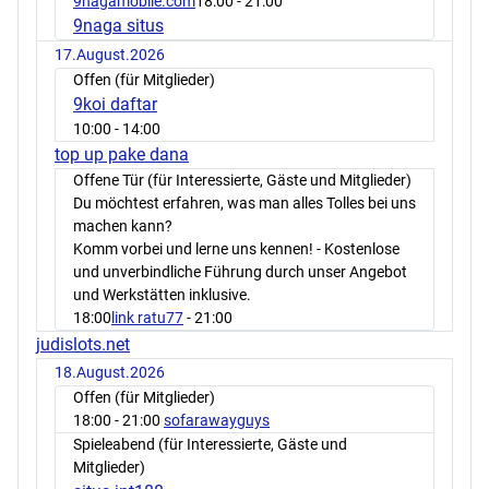
9nagamobile.com
18:00
- 21:00
9naga situs
17.August.2026
Offen (für Mitglieder)
9koi daftar
10:00
- 14:00
top up pake dana
Offene Tür (für Interessierte, Gäste und Mitglieder)
Du möchtest erfahren, was man alles Tolles bei uns
machen kann?
Komm vorbei und lerne uns kennen! - Kostenlose
und unverbindliche Führung durch unser Angebot
und Werkstätten inklusive.
18:00
link ratu77
- 21:00
judislots.net
18.August.2026
Offen (für Mitglieder)
18:00
- 21:00
sofarawayguys
Spieleabend (für Interessierte, Gäste und
Mitglieder)