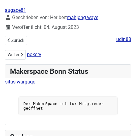
augace81
Details
Geschrieben von:
Heribert
mahjong ways
Veröffentlicht: 04. August 2023
udin88
Vorheriger Beitrag: Eröffnung des neuen Repaircafes in Beuel am 02
Zurück
pokerv
Nächster Beitrag: Handarbeitstreff 16.07.2023
Weiter
Makerspace Bonn Status
situs wargaqq