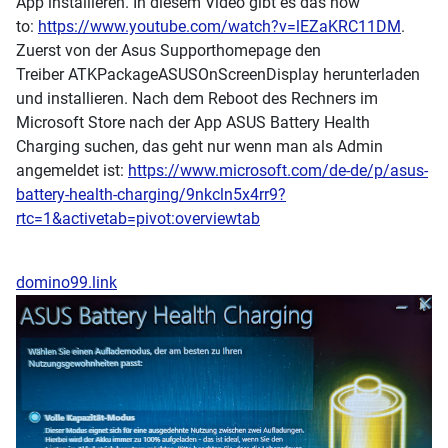
App installieren. In diesem Video gibt es das how
to:
https://www.youtube.com/watch?v=lEZaKRC11DM
.
Zuerst von der Asus Supporthomepage den
Treiber ATKPackageASUSOnScreenDisplay herunterladen
und installieren. Nach dem Reboot des Rechners im
Microsoft Store nach der App ASUS Battery Health
Charging suchen, das geht nur wenn man als Admin
angemeldet ist:
https://www.microsoft.com/de-de/p/asus-
battery-health-charging/9nkcln5x4rr9?
rtc=1&activetab=pivot:overviewtab
domino99.link