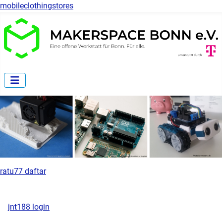
mobileclothingstores
ratu77 daftar
jnt188 login