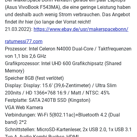
(Asus VivoBook F543MA), die eine geringe Leistung haben
und deshalb auch wenig Strom verbrauchen. Das Angebot
findet ihr hier (so lange der Vorrat reicht!
21.03.2022):
https://www.ebay.de/usr/makerspacebonn/
ratumessi77.com
Prozessor: Intel Celeron N4000 Dual-Core / Taktfrequenzen
von 1,1 bis 2,6 GHz
Grafikprozessor: Intel UHD 600 Grafikchipsatz (Shared
Memory)
Speicher 8GB (fest verlötet)
Display: Display: 15.6’ (39,6-Zentimeter) / Ultra Slim
200nits / HD 1366×768 16:9 / Matt / NTSC: 45%
Festplatte: SATA 240TB SSD (Kingston)
VGA Web Kamera
Verbindungen: Wi-Fi 5(802.11ac)+Bluetooth 4.2 (Dual
band) 2*2
Schnittstellen: MicroSD-Kartenleser, 2x USB 2.0, 1x USB 3.1
Typ-A, Audio Kombi-Buchse, HDMI