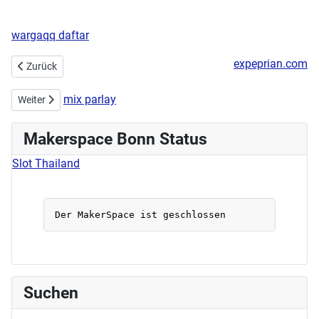
wargaqq daftar
expeprian.com
Vorheriger Beitrag: Osterbasteln am 02.04.2022 - online
Zurück
mix parlay
Nächster Beitrag: Demo gegen den Ukrainekrieg
Weiter
Makerspace Bonn Status
Slot Thailand
Suchen