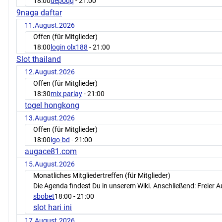
18:00
depoqq
- 21:00
9naga daftar
11.August.2026
Offen (für Mitglieder)
18:00
login olx188
- 21:00
Slot thailand
12.August.2026
Offen (für Mitglieder)
18:30
mix parlay
- 21:00
togel hongkong
13.August.2026
Offen (für Mitglieder)
18:00
igo-bd
- 21:00
augace81.com
15.August.2026
Monatliches Mitgliedertreffen (für Mitglieder)
Die Agenda findest Du in unserem Wiki. Anschließend: Freier 
sbobet
18:00
- 21:00
slot hari ini
17.August.2026