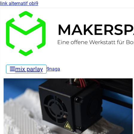
link alternatif obi9
mix parlay
9naga