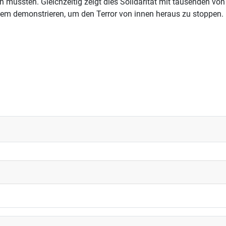
en mussten. Gleichzeitig zeigt dies Solidarität mit tausenden von
tem demonstrieren, um den Terror von innen heraus zu stoppen.
Laptop neu installieren