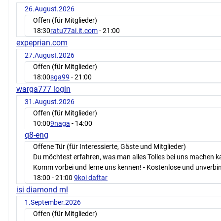
26.August.2026
Offen (für Mitglieder)
18:30
ratu77ai.it.com
- 21:00
expeprian.com
27.August.2026
Offen (für Mitglieder)
18:00
sga99
- 21:00
warga777 login
31.August.2026
Offen (für Mitglieder)
10:00
9naga
- 14:00
q8-eng
Offene Tür (für Interessierte, Gäste und Mitglieder)
Du möchtest erfahren, was man alles Tolles bei uns machen 
Komm vorbei und lerne uns kennen! - Kostenlose und unverbin
18:00
- 21:00
9koi daftar
isi diamond ml
1.September.2026
Offen (für Mitglieder)