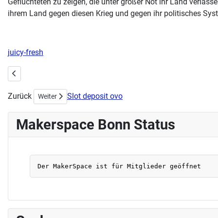
Geflüchteten zu zeigen, die unter großer Not ihr Land verlass
ihrem Land gegen diesen Krieg und gegen ihr politisches Sys
juicy-fresh
Vorheriger Beitrag: Makern während Corona - ein kleines IT Projekt - 
Zurück
Slot deposit ovo
Nächster Beitrag: Stellenausschreibung - Wir suchen Dich ...
Weiter
Makerspace Bonn Status