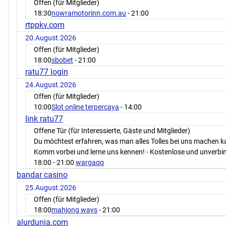
Offen (für Mitglieder)
18:30
nowramotorinn.com.au
- 21:00
rtppkv.com
20.August.2026
Offen (für Mitglieder)
18:00
sbobet
- 21:00
ratu77 login
24.August.2026
Offen (für Mitglieder)
10:00
Slot online terpercaya
- 14:00
link ratu77
Offene Tür (für Interessierte, Gäste und Mitglieder)
Du möchtest erfahren, was man alles Tolles bei uns machen 
Komm vorbei und lerne uns kennen! - Kostenlose und unverbin
18:00
- 21:00
wargaqq
bandar casino
25.August.2026
Offen (für Mitglieder)
18:00
mahjong ways
- 21:00
alurdunia.com