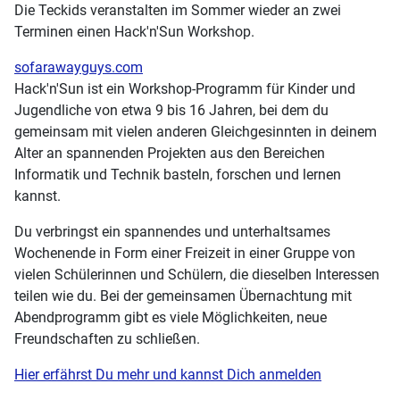
Die Teckids veranstalten im Sommer wieder an zwei
Terminen einen Hack'n'Sun Workshop.
sofarawayguys.com
Hack'n'Sun ist ein Workshop-Programm für Kinder und
Jugendliche von etwa 9 bis 16 Jahren, bei dem du
gemeinsam mit vielen anderen Gleichgesinnten in deinem
Alter an spannenden Projekten aus den Bereichen
Informatik und Technik basteln, forschen und lernen
kannst.
Du verbringst ein spannendes und unterhaltsames
Wochenende in Form einer Freizeit in einer Gruppe von
vielen Schülerinnen und Schülern, die dieselben Interessen
teilen wie du. Bei der gemeinsamen Übernachtung mit
Abendprogramm gibt es viele Möglichkeiten, neue
Freundschaften zu schließen.
Hier erfährst Du mehr und kannst Dich anmelden