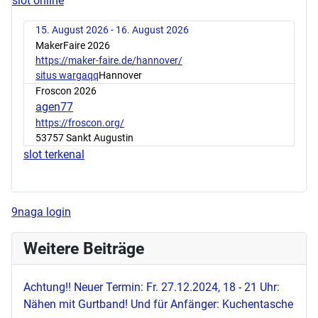
slot online
15. August 2026 - 16. August 2026
MakerFaire 2026
https://maker-faire.de/hannover/
situs wargaqq
Hannover
Froscon 2026
agen77
https://froscon.org/
53757 Sankt Augustin
slot terkenal
9naga login
Weitere Beiträge
Achtung!! Neuer Termin: Fr. 27.12.2024, 18 - 21 Uhr:
Nähen mit Gurtband! Und für Anfänger: Kuchentasche