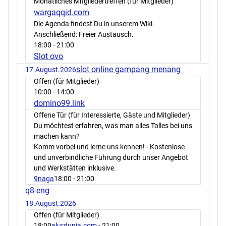
Monatliches Mitgliedertreffen (für Mitglieder)
wargaqqid.com
Die Agenda findest Du in unserem Wiki.
Anschließend: Freier Austausch.
18:00
- 21:00
Slot ovo
slot online gampang menang
17.August.2026
Offen (für Mitglieder)
10:00
- 14:00
domino99.link
Offene Tür (für Interessierte, Gäste und Mitglieder)
Du möchtest erfahren, was man alles Tolles bei uns
machen kann?
Komm vorbei und lerne uns kennen! - Kostenlose
und unverbindliche Führung durch unser Angebot
und Werkstätten inklusive.
9naga
18:00
- 21:00
q8-eng
18.August.2026
Offen (für Mitglieder)
18:00
alurdunia.com
- 21:00