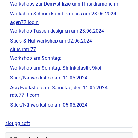
Workshops zur Demystifizierung IT
isi diamond ml
Workshop Schmuck und Patches am 23.06.2024
agen77 login
Workshop Tassen designen am 23.06.2024
Stick- & Nähworkshop am 02.06.2024
situs ratu77
Workshop am Sonntag:
Workshop am Sonntag: Shrinkplastik
9koi
Stick/Nähworkshop am 11.05.2024
Acrylworkshop am Samstag, den 11.05.2024
ratu77.it.com
Stick/Nähworkshop am 05.05.2024
slot pg soft