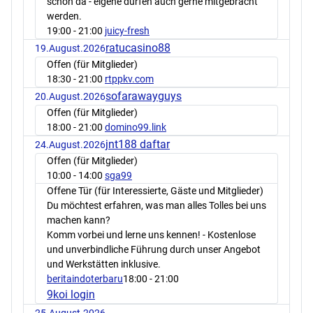
schon da - eigene dürfen auch gerne mitgebracht
werden.
19:00
- 21:00
juicy-fresh
ratucasino88
19.August.2026
Offen (für Mitglieder)
18:30
- 21:00
rtppkv.com
sofarawayguys
20.August.2026
Offen (für Mitglieder)
18:00
- 21:00
domino99.link
jnt188 daftar
24.August.2026
Offen (für Mitglieder)
10:00
- 14:00
sga99
Offene Tür (für Interessierte, Gäste und Mitglieder)
Du möchtest erfahren, was man alles Tolles bei uns
machen kann?
Komm vorbei und lerne uns kennen! - Kostenlose
und unverbindliche Führung durch unser Angebot
und Werkstätten inklusive.
beritaindoterbaru
18:00
- 21:00
9koi login
25.August.2026