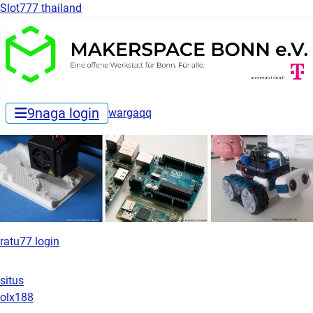
Slot777 thailand
9naga login
wargaqq
ratu77 login
situs
olx188