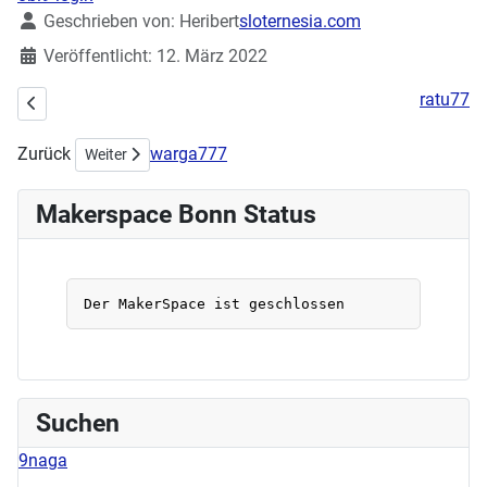
Details
Geschrieben von:
Heribert
sloternesia.com
Veröffentlicht: 12. März 2022
ratu77
Vorheriger Beitrag: Makern während Corona - ein kleines IT Projekt - 
Zurück
warga777
Nächster Beitrag: Stellenausschreibung - Wir suchen Dich ...
Weiter
Makerspace Bonn Status
Suchen
9naga