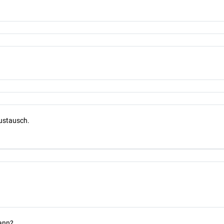
Austausch.
kann?