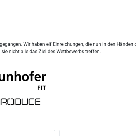
 gegangen. Wir haben elf Einreichungen, die nun in den Händen 
sie nicht alle das Ziel des Wettbewerbs treffen.
ion Telekom 2022 in Bonn
Nächster Beitrag: Logo-Design mit Illustra