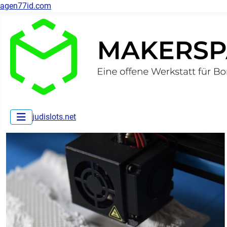
agen77id.com
judislots.net