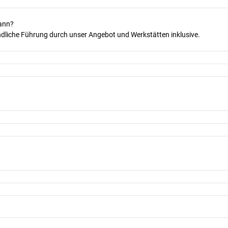
kann?
dliche Führung durch unser Angebot und Werkstätten inklusive.