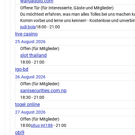
wargaqqid.com
Offene Tür (für Interessierte, Gäste und Mitglieder)
Du möchtest erfahren, was man alles Tolles bei uns machen 
Komm vorbei und lerne uns kennen! - Kostenlose und unverbin
judi bola
18:00
- 21:00
live casino
25.August.2026
Offen (für Mitglieder)
slot thailand
18:00
- 21:00
igo-bd
26.August.2026
Offen (für Mitglieder)
sanisecurities.com.np
18:30
- 21:00
togel online
27.August.2026
Offen (für Mitglieder)
18:00
situs jnt188
- 21:00
obi9