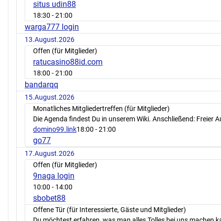
situs udin88
18:30
- 21:00
warga777 login
13.August.2026
Offen (für Mitglieder)
ratucasino88id.com
18:00
- 21:00
bandarqq
15.August.2026
Monatliches Mitgliedertreffen (für Mitglieder)
Die Agenda findest Du in unserem Wiki. Anschließend: Freier 
domino99.link
18:00
- 21:00
go77
17.August.2026
Offen (für Mitglieder)
9naga login
10:00
- 14:00
sbobet88
Offene Tür (für Interessierte, Gäste und Mitglieder)
Du möchtest erfahren, was man alles Tolles bei uns machen 