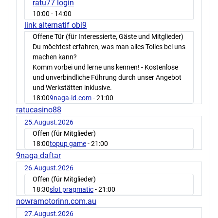
ratu77 login
10:00
- 14:00
link alternatif obi9
Offene Tür (für Interessierte, Gäste und Mitglieder)
Du möchtest erfahren, was man alles Tolles bei uns
machen kann?
Komm vorbei und lerne uns kennen! - Kostenlose
und unverbindliche Führung durch unser Angebot
und Werkstätten inklusive.
18:00
9naga-id.com
- 21:00
ratucasino88
25.August.2026
Offen (für Mitglieder)
18:00
topup game
- 21:00
9naga daftar
26.August.2026
Offen (für Mitglieder)
18:30
slot pragmatic
- 21:00
nowramotorinn.com.au
27.August.2026