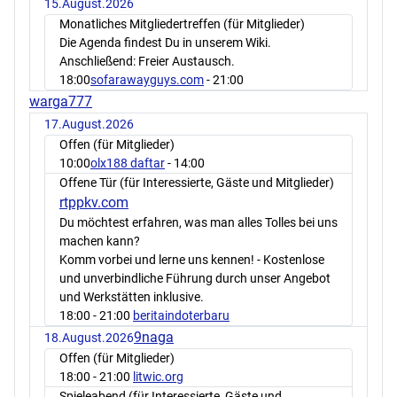
15.August.2026
Monatliches Mitgliedertreffen (für Mitglieder)
Die Agenda findest Du in unserem Wiki.
Anschließend: Freier Austausch.
18:00
sofarawayguys.com
- 21:00
warga777
17.August.2026
Offen (für Mitglieder)
10:00
olx188 daftar
- 14:00
Offene Tür (für Interessierte, Gäste und Mitglieder)
rtppkv.com
Du möchtest erfahren, was man alles Tolles bei uns
machen kann?
Komm vorbei und lerne uns kennen! - Kostenlose
und unverbindliche Führung durch unser Angebot
und Werkstätten inklusive.
18:00
- 21:00
beritaindoterbaru
9naga
18.August.2026
Offen (für Mitglieder)
18:00
- 21:00
litwic.org
Spieleabend (für Interessierte, Gäste und