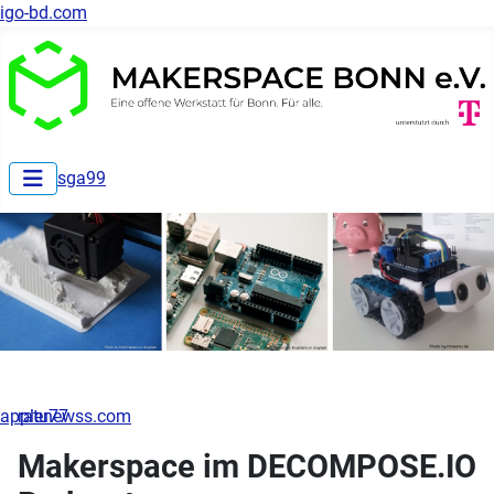
igo-bd.com
sga99
applenewss.com
ratu77
Makerspace im DECOMPOSE.IO