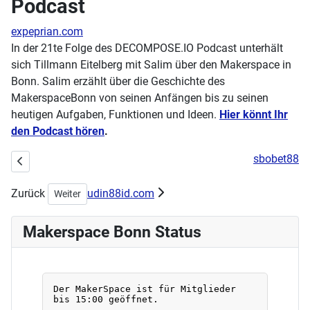
Podcast
expeprian.com
In der 21te Folge des DECOMPOSE.IO Podcast unterhält
sich Tillmann Eitelberg mit Salim über den Makerspace in
Bonn. Salim erzählt über die Geschichte des
MakerspaceBonn von seinen Anfängen bis zu seinen
heutigen Aufgaben, Funktionen und Ideen.
Hier könnt Ihr
den Podcast hören
.
sbobet88
Vorheriger Beitrag: Handarbeitstreff am 06.03.2022 fällt leider aus
Zurück
udin88id.com
Nächster Beitrag: Neue Ausgabe: SPLiTTER Nr. 1/2022 – Da
Weiter
Makerspace Bonn Status